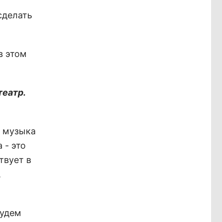
сделать
в этом
театр.
я музыка
 - это
твует в
,
будем