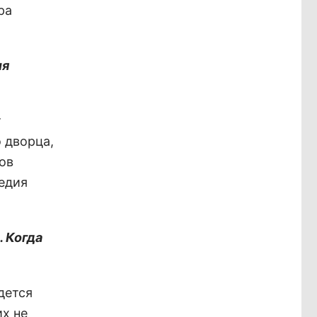
ра
ля
т
 дворца,
ов
ледия
.
. Когда
дется
их не