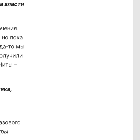
а власти
ачения.
 но пока
гда-то мы
получили
Читы –
яка,
азового
уры