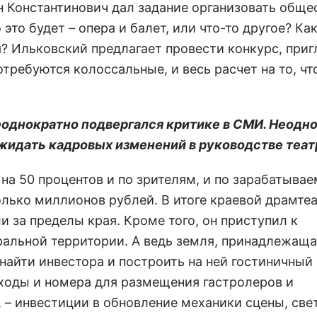
ин Константинович дал задание организовать обще
это будет – опера и балет, или что-то другое? Как
 Ильковский предлагает провести конкурс, приг
ребуются колоссальные, и весь расчет на то, чт
еоднократно подвергался критике в СМИ. Неодн
 ожидать кадровых изменений в руководстве теат
 на 50 процентов и по зрителям, и по зарабатыва
олько миллионов рублей. В итоге краевой драмте
и за пределы края. Кроме того, он приступил к
ральной территории. А ведь земля, принадлежаща
найти инвестора и построить на ней гостиничный
ходы и номера для размещения гастролеров и
 – инвестиции в обновление механики сцены, све