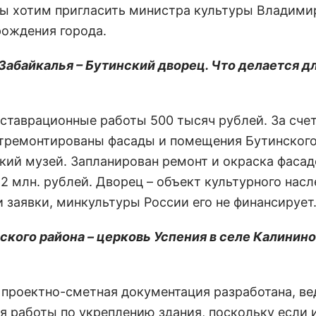
мы хотим пригласить министра культуры Владими
рождения города.
 Забайкалья – Бутинский дворец. Что делается д
еставрационные работы 500 тысяч рублей. За сче
 отремонтированы фасады и помещения Бутинского
кий музей. Запланирован ремонт и окраска фасад
2 млн. рублей. Дворец – объект культурного нас
и заявки, минкультуры России его не финансирует
кого района – церковь Успения в селе Калинино
 проектно-сметная документация разработана, ве
я работы по укреплению здания, поскольку если 