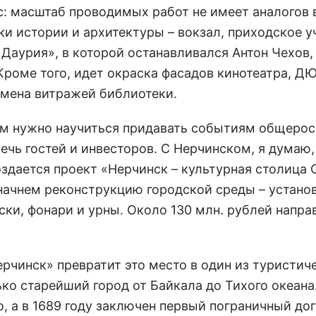
: масштаб проводимых работ не имеет аналогов 
и истории и архитектуры – вокзал, приходское 
«Даурия», в которой останавливался Антон Чехов,
Кроме того, идет окраска фасадов кинотеатра, Д
амена витражей библиотеки.
нам нужно научиться придавать событиям общеро
ечь гостей и инвесторов. С Нерчинском, я думаю,
здается проект «Нерчинск – культурная столица 
начнем реконструкцию городской среды – устано
ки, фонари и урны. Около 130 млн. рублей напра
рчинск» превратит это место в один из туристич
ько старейший город от Байкала до Тихого океана
, а в 1689 году заключен первый пограничный дог