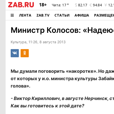
18+
Чита:
17 °
82.17
94.84
12.
ЛЕНТА
ZAB.TV
СТАТЬИ
АФИША
РАЗМЕЩЕ
Министр Колосов: «Надеюс
Культура, 11:26, 8 августа 2013
Мы думали поговорить «накоротке». Но даж
от которых у и.о. министра культуры Забай
голова».
- Виктор Кириллович, в августе Нерчинск, 
Как вы готовитесь к этой дате?