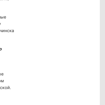
ные
у
рчинска
о
ые
ом
ской.