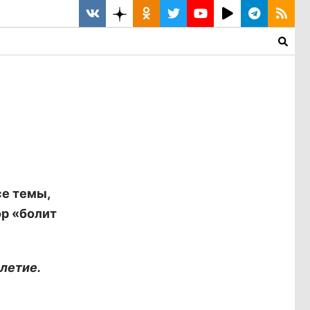
се темы,
ор «болит
летие.