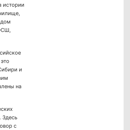
в истории
училище,
 дом
ЮСШ,
ссийское
 это
Сибири и
вим
влены на
еских
. Здесь
овор с