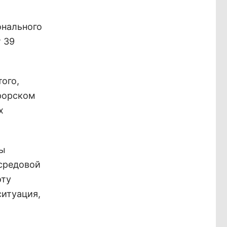
онального
т 39
ого,
урорском
х
цы
 средовой
эту
ситуация,