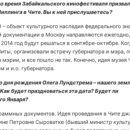
во время Забайкальского кинофестиваля призвал
иллинга в Чите. Вы к ней прислушаетесь?
 – объект культурного наследия федерального зн
 документации в Москву направляются ежегодно,
2014 год будут решаться в сентябре-октябре. Ко
Читы, организовали встречу губернатора и мэра, 
 мэрии, и все пошло не так. Конечно, идея музея 
м и и.о. губернатора.
со дня рождения Олега Лундстрема – нашего земл
ак будет праздноваться эта дата? Будет ли
го Января?
ограммных документов. Идея проведения в Чите дж
ине Петровне Сыроватке (
бывший министр культ