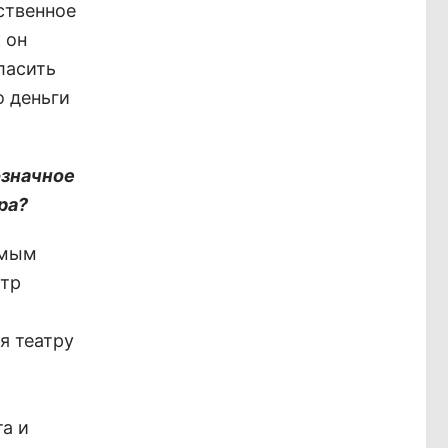
ственное
 он
ласить
о деньги
означное
ра?
емым
атр
я театру
та и