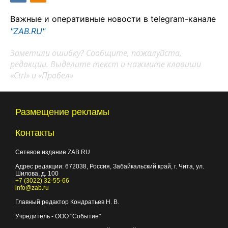
Важные и оперативные новости в telegram-канале
"ZAB.RU"
Заметили ошибку? Сообщите, пожалуйста,
редакции. Выделите текст и нажмите клавиши
«Ctrl» и «Пробел»
Размещение рекламы
Контакты
Сетевое издание ZAB.RU
Адрес редакции:
672038
, Россия, Забайкальский край, г.
Чита
,
ул.
Шилова, д. 100
+7 (3022) 32-55-66
info@zab.ru
Главный редактор Кондратьев Н. В.
Учредитель - ООО "Событие"