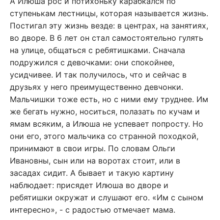
А Илюша рос и потихоньку карабкался по
ступенькам лестницы, которая называется жизнь.
Постигал эту жизнь везде: в центрах, на занятиях,
во дворе. В 6 лет он стал самостоятельно гулять
на улице, общаться с ребятишками. Сначала
подружился с девочками: они спокойнее,
усидчивее. И так получилось, что и сейчас в
друзьях у него преимущественно девчонки.
Мальчишки тоже есть, но с ними ему труднее. Им
же бегать нужно, носиться, полазать по кучам и
ямам всяким, а Илюша не успевает попросту. Но
они его, этого мальчика со странной походкой,
принимают в свои игры. По словам Ольги
Ивановны, сын или на воротах стоит, или в
засадах сидит. А бывает и такую картину
наблюдает: присядет Илюша во дворе и
ребятишки окружат и слушают его. «Им с сыном
интересно», - с радостью отмечает мама.