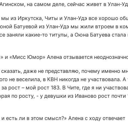
Агинском, на самом деле, сейчас живет в Улан-Уд
 мы из Иркутска, Читы и Улан-Удэ все хорошо об
юной Батуевой из Улан-Удэ мы жили втроем в ком
се заняли какие-то титулы, а Оюна Батуева стала
» и «Мисс Юмор» Алена отзывается неоднозначно
 сказать, даже не представляю, почему именно м
ого не веселила, в КВН никогда не участвовала. А
а рост – мой рост 183. В Чите, где я ни участвов
рая по росту, - у девушки из Иваново рост почти 
 и есть ли в этом смысл?» Алена с ходу отвечает