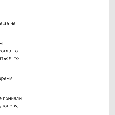
 еще не
ым
когда-то
ться, то
 время
е приняли
упонову,