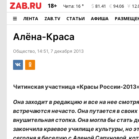
18+
Чита:
16 °
81.41
94.06
12.
ЛЕНТА
ZAB.TV
СТАТЬИ
АФИША
РАЗМЕЩЕ
Алёна-Краса
Общество, 14:51, 7 декабря 2013
Читинская участница «Красы России-2013»
Она заходит в редакцию и все на нее смотр
встречаются нечасто. Она путается в своих 
внушительная стопка. Она могла бы стать 
закончила краевое училище культуры, но э
сегодня я беседую с Аленой Сапуновой, ко