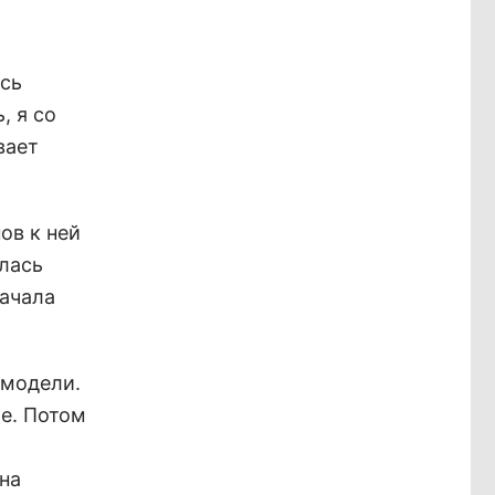
ось
, я со
вает
ов к ней
лась
начала
 модели.
ре. Потом
 на