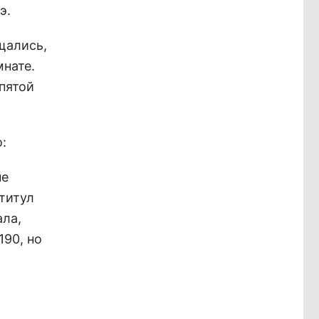
э.
щались,
нате.
 пятой
:
не
 титул
ала,
190, но