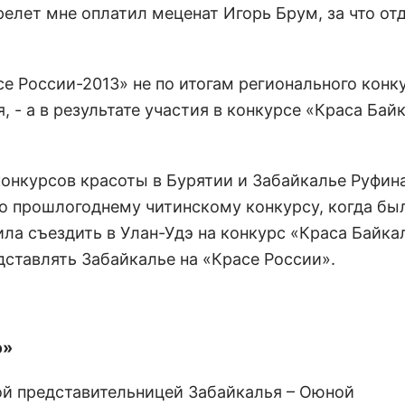
елет мне оплатил меценат Игорь Брум, за что от
се России-2013» не по итогам регионального конку
 - а в результате участия в конкурсе «Краса Бай
конкурсов красоты в Бурятии и Забайкалье Руфин
о прошлогоднему читинскому конкурсу, когда был
ла съездить в Улан-Удэ на конкурс «Краса Байкал
едставлять Забайкалье на «Красе России».
ю»
ой представительницей Забайкалья – Оюной