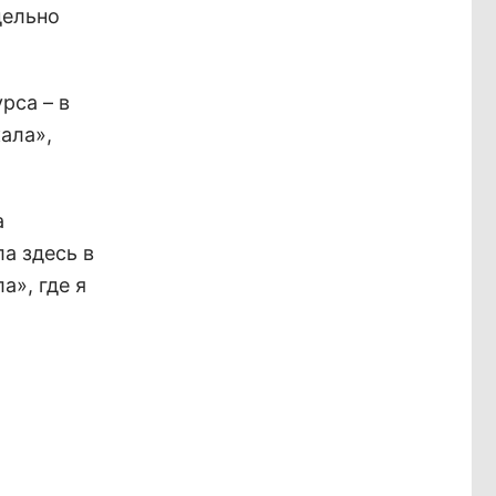
дельно
рса – в
кала»,
а
а здесь в
а», где я