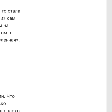
 то стала
ии» сам
м на
том в
еленная».
ии. Что
ько
ало плохо.