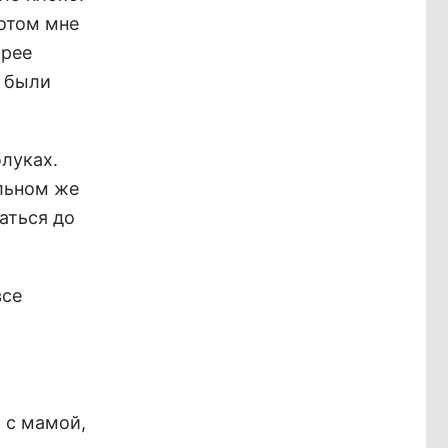
потом мне
трее
, были
луках.
альном же
аться до
все
м с мамой,