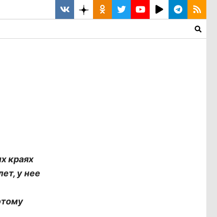
их краях
ет, у нее
этому