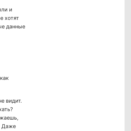
ыли и
е хотят
ные данные
 как
е видит.
хать?
зжаешь,
. Даже