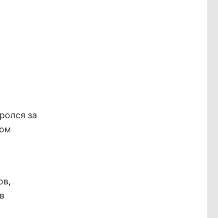
ролся за
ком
ов,
в