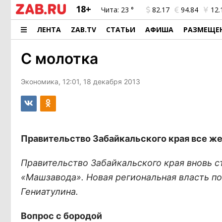
18+
Чита:
23 °
82.17
94.84
12.
ЛЕНТА
ZAB.TV
СТАТЬИ
АФИША
РАЗМЕЩЕ
С молотка
Экономика, 12:01, 18 декабря 2013
Правительство Забайкальского края все ж
Правительство Забайкальского края вновь с
«Машзавода». Новая региональная власть по
Гениатулина.
Вопрос с бородой