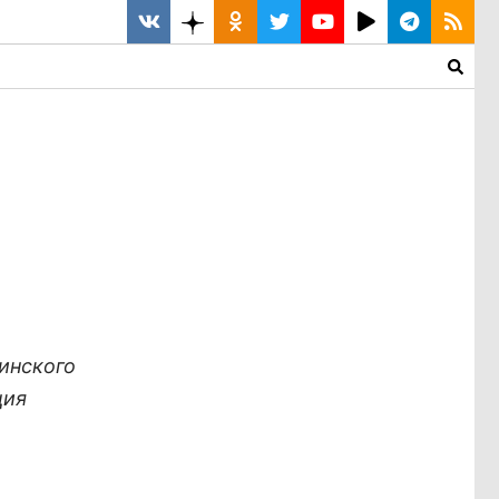
тинского
ция