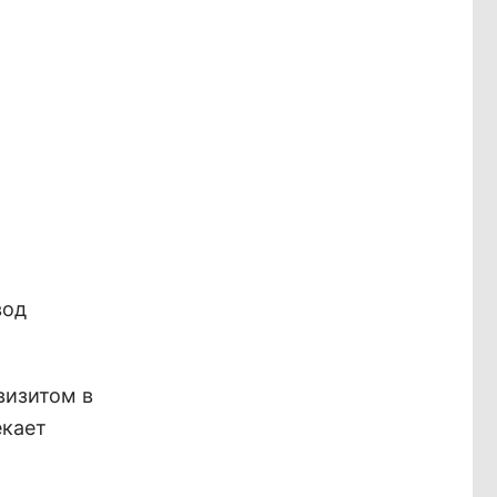
вод
визитом в
екает