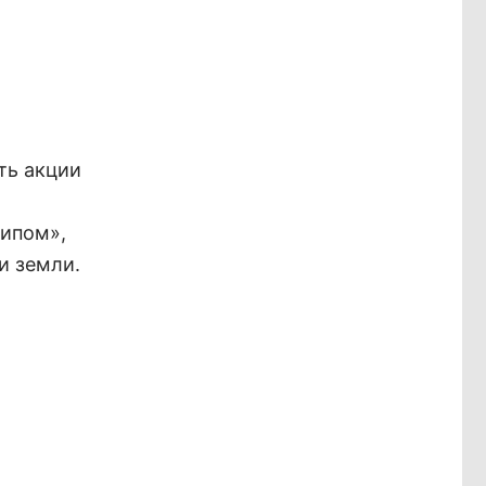
ть акции
Нипом»,
и земли.