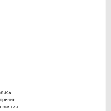
ались
 причин
дприятия