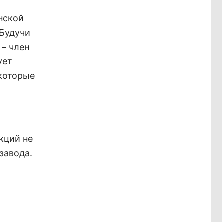
нской
 Будучи
 – член
ует
которые
кций не
завода.