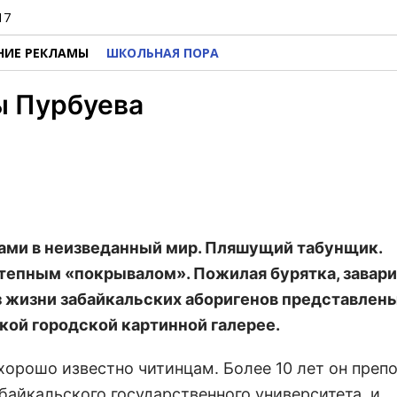
17
НИЕ РЕКЛАМЫ
ШКОЛЬНАЯ ПОРА
ы Пурбуева
ами в неизведанный мир. Пляшущий табунщик.
степным «покрывалом». Пожилая бурятка, завар
из жизни забайкальских аборигенов представлены
кой городской картинной галерее.
хорошо известно читинцам. Более 10 лет он препо
байкальского государственного университета, и