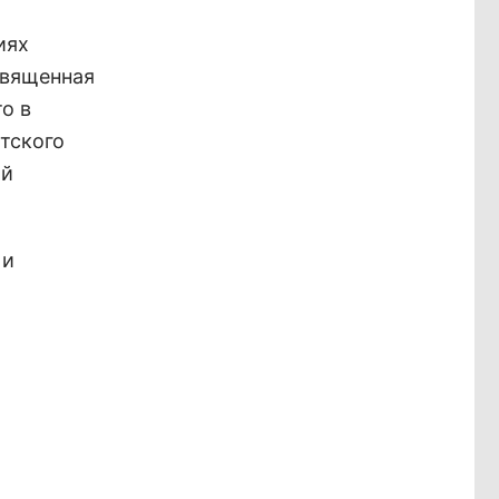
иях
священная
о в
тского
ый
 и
о