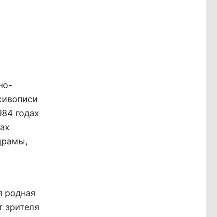
но-
живописи
984 годах
дах
драмы,
я родная
т зрителя