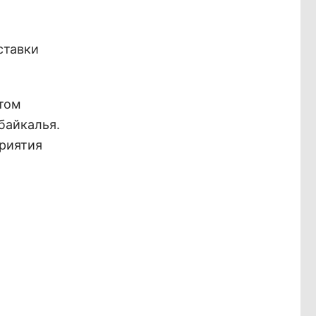
ставки
этом
байкалья.
приятия