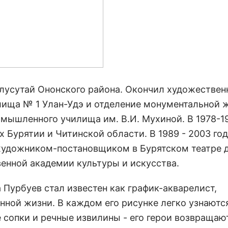
улусутай Ононского района. Окончил художествен
илища № 1 Улан-Удэ и отделение монументальной 
мышленного училища им. В.И. Мухиной. В 1978-1
 Бурятии и Читинской области. В 1989 - 2003 го
 художником-постановщиком в Бурятском театре 
енной академии культуры и искусства.
а Пурбуев стал известен как график-акварелист,
ной жизни. В каждом его рисунке легко узнаютс
 сопки и речные извилины - его герои возвращаю