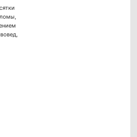
сятки
пломы,
жением
вовед,