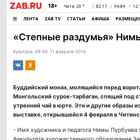
18+
Чита:
20 °
82.17
94.84
12.
ЛЕНТА
ZAB.TV
СТАТЬИ
АФИША
РАЗМЕЩЕ
«Степные раздумья» Ним
Культура, 08:39, 11 февраля 2014
Буддийский монах, молящийся перед ворот
Монгольский сурок-тарбаган, спящий под 
утренний чай в юрте. Эти и другие образы 
выставке, открывшейся 4 февраля в Читинс
- Имя художника и педагога Нимы Пурбуева 
факультете художественного образования За