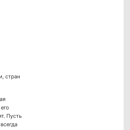
и, стран
ая
 его
т. Пусть
 всегда