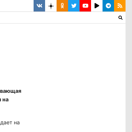
ивающая
 на
дает на