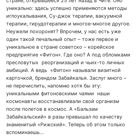
стране, открывшееся 25 лет назад в Чите. Оно
уникально: здесь успешно применяются методы
иглоукалывания, Су-джок терапии, вакуумной
терапии, гирудотерапии и многое-многое другое.
Неужели похоронят? Впрочем, у нас есть уже
один такой печальный опыт – тоже первое и
уникальное в стране советско – корейское
предприятие «Фитон». Где оно? А под обломками
пресловутых реорганизаций и чьих-то личных
амбиций. А ведь «Фитон» называли визитной
карточкой, брендом Забайкалья. Заслуг много –
не перечислить, напомню хотя бы эту:
уникальными фитоновскими чаями наши
космонавты восстанавливали свой организм
после полетов в космос. А «Бальзам
Забайкальский» в разы превышал по качеству
знаменитый «Рижский». Теперь об этом только
вспоминаешь…