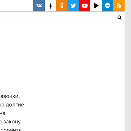
девочки,
ша долгие
на
о закону
строчить