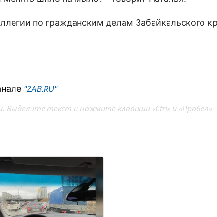
оллегии по гражданским делам Забайкальского к
анале
"ZAB.RU"
. Выделите текст и нажмите клавиши «Ctrl» и «Пробел»