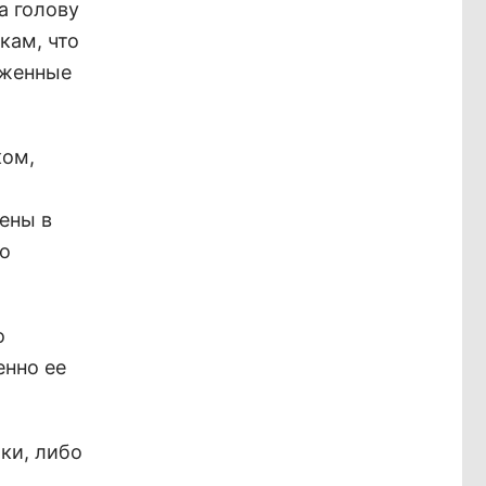
а голову
кам, что
оженные
ком,
лены в
то
о
енно ее
шки, либо