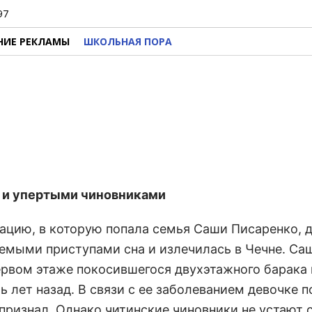
97
НИЕ РЕКЛАМЫ
ШКОЛЬНАЯ ПОРА
 и упертыми чиновниками
уацию, в которую попала семья Саши Писаренко, 
емыми приступами сна и излечилась в Чечне. Са
ервом этаже покосившегося двухэтажного барака 
 лет назад. В связи с ее заболеванием девочке п
признал. Однако читинские чиновники не устают 