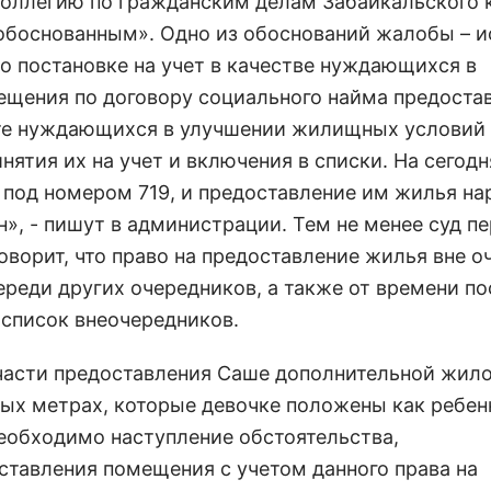
оллегию по гражданским делам Забайкальского 
еобоснованным». Одно из обоснований жалобы – и
 постановке на учет в качестве нуждающихся в
щения по договору социального найма предоста
е нуждающихся в улучшении жилищных условий 
нятия их на учет и включения в списки. На сегод
е под номером 719, и предоставление им жилья н
», - пишут в администрации. Тем не менее суд п
ворит, что право на предоставление жилья вне о
череди других очередников, а также от времени п
в список внеочередников.
части предоставления Саше дополнительной жил
ных метрах, которые девочке положены как ребен
необходимо наступление обстоятельства,
тавления помещения с учетом данного права на