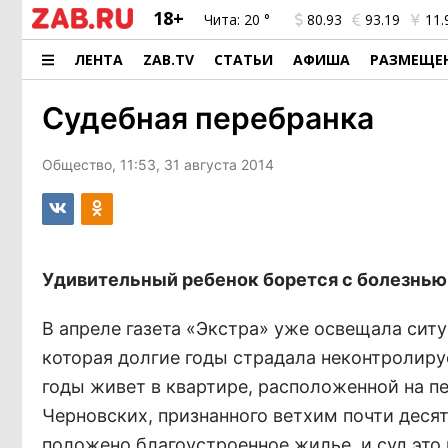
18+
Чита:
20 °
80.93
93.19
11.
ЛЕНТА
ZAB.TV
СТАТЬИ
АФИША
РАЗМЕЩЕ
Судебная перебранка
Общество, 11:53, 31 августа 2014
Удивительный ребенок борется с болезнью
В апреле газета «Экстра» уже освещала сит
которая долгие годы страдала неконтролиру
годы живет в квартире, расположенной на п
Черновских, признанного ветхим почти десять
положено благоустроенное жилье, и суд это 