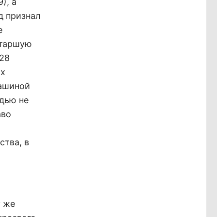
), а
д признал
е
старшую
 28
их
Сашиной
дью не
аво
ства, в
у же