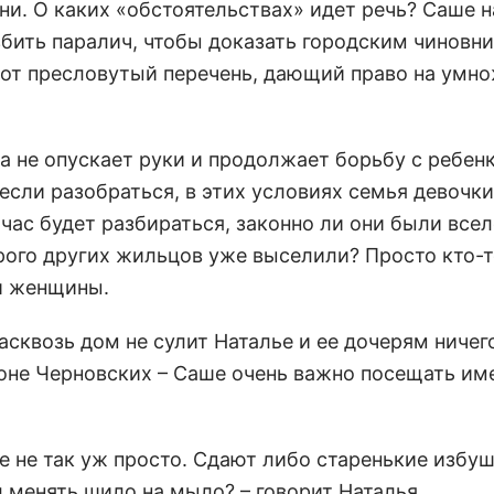
и. О каких «обстоятельствах» идет речь? Саше н
бить паралич, чтобы доказать городским чиновни
 тот пресловутый перечень, дающий право на умн
 не опускает руки и продолжает борьбу с ребен
 если разобраться, в этих условиях семья девочки
йчас будет разбираться, законно ли они были все
орого других жильцов уже выселили? Просто кто-
й женщины.
сквозь дом не сулит Наталье и ее дочерям ничег
йоне Черновских – Саше очень важно посещать им
не не так уж просто. Сдают либо старенькие избу
л менять шило на мыло? – говорит Наталья.