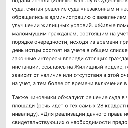
подали апелляционную жалобу в Судебную к
суда, считая решение суда «незаконным и н
обращались в администрацию с заявлением о
улучшении жилищных условий. «Жилые поме
малоимущим гражданам, состоящим на учет
порядке очередности, исходя из времени при
день истцы состоят на учете в общем списк
законные интересы впереди стоящих граждан
инстанции, ссылаясь на Жилищный кодекс, го
зависит от наличия или отсутствия в этой о
на учет, а тем более от времени включения 
Также чиновники обжалуют решение суда в 
площади (речь идет о тех самых 28 квадрат
инвалиду). «Для реализации данного права 
свидетельствующих о необходимости предос