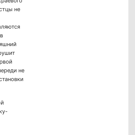
краевого
стцы не
вляются
в
няшний
арушит
ервой
череди не
остановки
ой
ку-