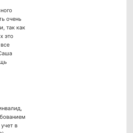
сного
ть очень
, так как
х это
 все
 Саша
ощь
инвалид,
ебованием
 учет в