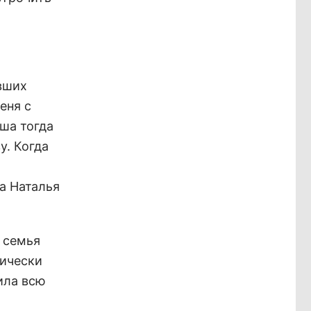
ывших
еня с
ша тогда
у. Когда
ла Наталья
 семья
дически
ила всю