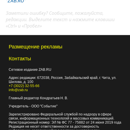
"ZAB.RU"
Заметили ошибку? Сообщите, пожалуйста,
редакции. Выделите текст и нажмите клавиши
«Ctrl» и «Пробел»
Размещение рекламы
Контакты
Сетевое издание ZAB.RU
Адрес редакции:
672038
, Россия, Забайкальский край, г.
Чита
,
ул.
Шилова, д. 100
+7 (3022) 32-55-66
info@zab.ru
Главный редактор Кондратьев Н. В.
Учредитель - ООО "Событие"
Зарегистрировано Федеральной службой по надзору в сфере
связи, информационных технологий и массовых коммуникаций.
Регистрационный номер: ЭЛ № ФС 77 - 75882 от 24 июня 2019 года
Редакция не несет ответственности за достоверность