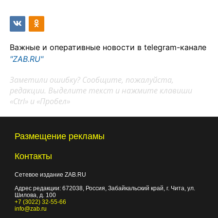
Важные и оперативные новости в telegram-канале
"ZAB.RU"
Заметили ошибку? Сообщите, пожалуйста,
редакции. Выделите текст и нажмите клавиши
«Ctrl» и «Пробел»
Размещение рекламы
Контакты
Сетевое издание ZAB.RU
Адрес редакции:
672038
, Россия, Забайкальский край, г.
Чита
,
ул.
Шилова, д. 100
+7 (3022) 32-55-66
info@zab.ru