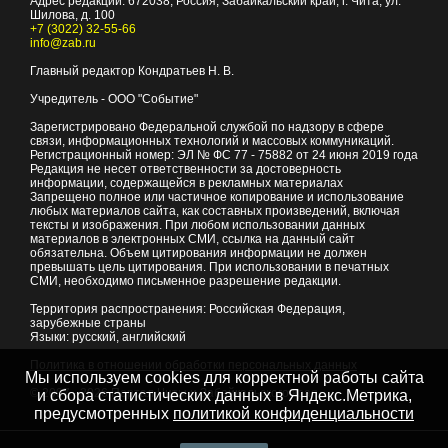
Адрес редакции:
672038
, Россия, Забайкальский край, г.
Чита
,
ул.
Шилова, д. 100
+7 (3022) 32-55-66
info@zab.ru
Главный редактор Кондратьев Н. В.
Учредитель - ООО "Событие"
Зарегистрировано Федеральной службой по надзору в сфере
связи, информационных технологий и массовых коммуникаций.
Регистрационный номер: ЭЛ № ФС 77 - 75882 от 24 июня 2019 года
Редакция не несет ответственности за достоверность
информации, содержащейся в рекламных материалах
Запрещено полное или частичное копирование и использование
любых материалов сайта, как составных произведений, включая
тексты и изображения. При любом использовании данных
материалов в электронных СМИ, ссылка на данный сайт
обязательна. Объем цитирования информации не должен
превышать цель цитирования. При использовании в печатных
СМИ, необходимо письменное разрешение редакции.
Территория распространения: Российская Федерация,
зарубежные страны
Языки: русский, английский
Политика в отношении обработки персональных данных
Мы используем cookies для корректной работы сайта
© 2007 - 2026
Портал Читы и Забайкальского края
и сбора статистических данных в Яндекс.Метрика,
предусмотренных
политикой конфиденциальности