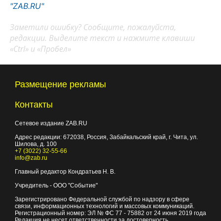
"ZAB.RU"
Заметили ошибку? Сообщите, пожалуйста,
редакции. Выделите текст и нажмите клавиши
«Ctrl» и «Пробел»
Размещение рекламы
Контакты
Сетевое издание ZAB.RU
Адрес редакции:
672038
, Россия, Забайкальский край, г.
Чита
,
ул.
Шилова, д. 100
+7 (3022) 32-55-66
info@zab.ru
Главный редактор Кондратьев Н. В.
Учредитель - ООО "Событие"
Зарегистрировано Федеральной службой по надзору в сфере
связи, информационных технологий и массовых коммуникаций.
Регистрационный номер: ЭЛ № ФС 77 - 75882 от 24 июня 2019 года
Редакция не несет ответственности за достоверность