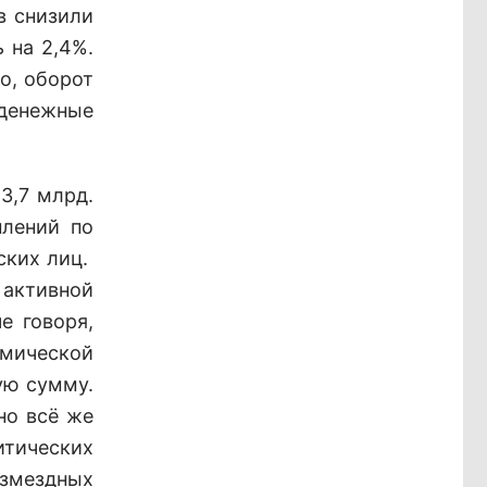
в снизили
 на 2,4%.
о, оборот
 денежные
3,7 млрд.
плений по
ских лиц.
 активной
е говоря,
омической
ую сумму.
но всё же
итических
озмездных