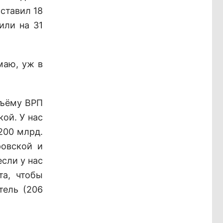
ставил 18
или на 31
маю, уж в
бъёму ВРП
ой. У нас
.200 млрд.
ровской и
сли у нас
та, чтобы
тель (206