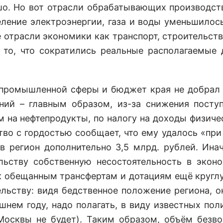
ошо. Но вот отрасли обрабатывающих производст
ление электроэнергии, газа и воды уменьшилось
 отрасли экономики как транспорт, строительств
и то, что сократились реальные располагаемые
 промышленной сферы и бюджет края не добрал 
ний – главным образом, из-за снижения посту
м на нефтепродукты, по налогу на доходы физиче
во с гордостью сообщает, что ему удалось «при
 регион дополнительно 3,5 млрд. рублей. Инач
льству собственную несостоятельность в экон
к обещанным трансфертам и дотациям ещё кругл
льству: видя бедственное положение региона, о
нем году, надо полагать, в виду известных пол
Москвы не будет). Таким образом, объём безв