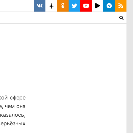
кой сфере
, чем она
оказалось,
серьёзных