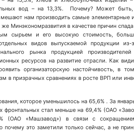
альных вод – на 13,3%. Почему? Может быть,
 мешают нам производить самые элементарные 
т же Минэкономразвития в качестве причин спада
нным сырьем и его высокую стоимость, больш
тдельных видов выпускаемой продукции из-з
онального рынка продукцией производителей
ионных ресурсов на развитие отрасли. Как види
роявить организаторскую настойчивость, в то
изм в призрачных сравнениях в росте ВРП или инв
ания, которое уменьшилось на 65,6% . За январ
х фронтальных стал меньше на 69,4% (ОАО «Заво
,7% (ОАО «Машзавод») в связи с сокращение
о почему это заметили только сейчас, а не при