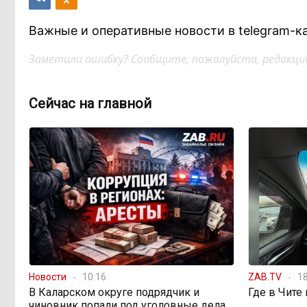
Важные и оперативные новости в telegram-к
Заметили ошибку? Сообщите, пожалуйста, редакции
Сейчас на главной
Новости
10:16
ZAB.TV
18
В Каларском округе подрядчик и
Где в Чите
чиновник попали под уголовные дела