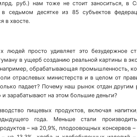
млрд. руб.) нам тоже не стоит заноситься, в
 в седьмом десятке из 85 субъектов федера
 в хвосте.
х людей просто удивляет это безудержное с
туману в ущерб созданию реальной картины в эк
, например, обрабатывающая промышленность, ко
роли отраслевых министерств и в целом от прав
только падает? Почему наш рынок отдан другим 
 и зарабатывают на этом большие деньги?
одство пищевых продуктов, включая напитки
дыдущего года. Меньше стали производит
родуктов – на 20,9%, плодоовощных консервов – 
– на 13,3%, хлеба и хлебобулочных изделий – 