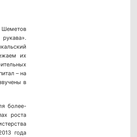
й Шеметов
 рукава».
йкальский
ежаем их
бительных
питал – на
звучены в
ля более-
пах роста
истерства
2013 года