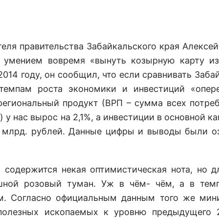
теля правительства Забайкальского края Алексе
 умением вовремя «вынуть козырную карту из
014 году, он сообщил, что если сравнивать Заба
темпам роста экономики и инвестиций «опер
 региональный продукт (ВРП – сумма всех потре
 у нас вырос на 2,1%, а инвестиции в основной ка
9 млрд. рублей. Данные цифры и выводы были о
 содержится некая оптимистическая нота, но д
шной розовый туман. Уж в чём- чём, а в тем
м. Согласно официальным данным того же мин
полезных ископаемых к уровню предыдущего 