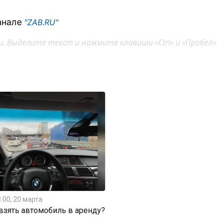
анале
"ZAB.RU"
. Выделите текст и нажмите клавиши «Ctrl» и «Пробел»
:00, 20 марта
 взять автомобиль в аренду?