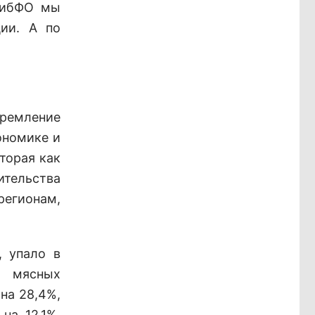
 СибФО мы
ции. А по
тремление
ономике и
торая как
ительства
регионам,
, упало в
ь мясных
на 28,4%,
на 12,1%,