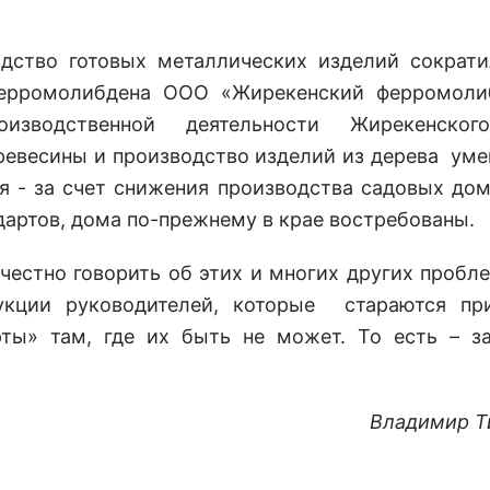
одство готовых металлических изделий сократ
ерромолибдена ООО «Жирекенский ферромоли
зводственной деятельности Жирекенског
ревесины и производство изделий из дерева ум
я - за счет снижения производства садовых дом
ндартов, дома по-прежнему в крае востребованы.
честно говорить об этих и многих других пробле
рукции руководителей, которые стараются пр
рты» там, где их быть не может. То есть – з
Владимир Т