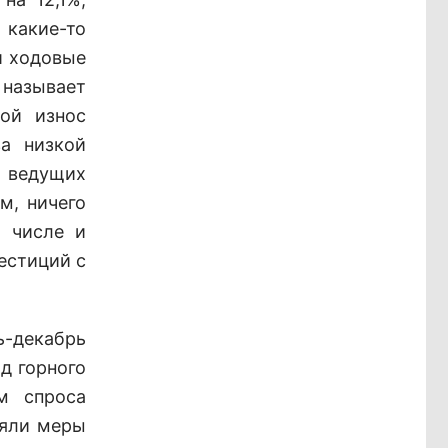
 какие-то
и ходовые
 называет
ой износ
а низкой
 ведущих
м, ничего
м числе и
естиций с
ь-декабрь
д горного
м спроса
няли меры