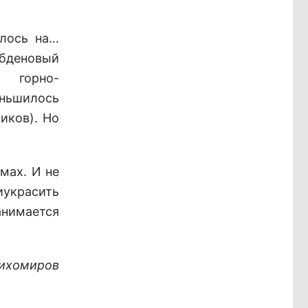
илось на…
бденовый
о горно-
еньшилось
иков). Но
мах. И не
иукрасить
анимается
ихомиров