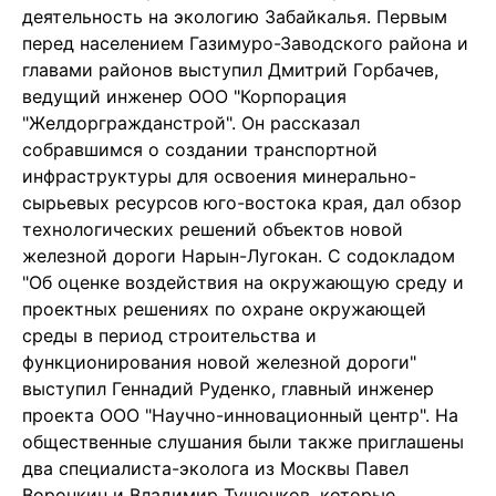
деятельность на экологию Забайкалья. Первым
перед населением Газимуро-Заводского района и
главами районов выступил Дмитрий Горбачев,
ведущий инженер ООО "Корпорация
"Желдоргражданстрой". Он рассказал
собравшимся о создании транспортной
инфраструктуры для освоения минерально-
сырьевых ресурсов юго-востока края, дал обзор
технологических решений объектов новой
железной дороги Нарын-Лугокан. С содокладом
"Об оценке воздействия на окружающую среду и
проектных решениях по охране окружающей
среды в период строительства и
функционирования новой железной дороги"
выступил Геннадий Руденко, главный инженер
проекта ООО "Научно-инновационный центр". На
общественные слушания были также приглашены
два специалиста-эколога из Москвы Павел
Воронкин и Владимир Тушонков, которые