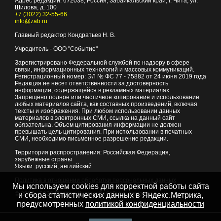
Адрес редакции:
672038
, Россия, Забайкальский край, г.
Чита
,
ул.
Шилова, д. 100
+7 (3022) 32-55-66
info@zab.ru
Главный редактор Кондратьев Н. В.
Учредитель - ООО "Событие"
Зарегистрировано Федеральной службой по надзору в сфере
связи, информационных технологий и массовых коммуникаций.
Регистрационный номер: ЭЛ № ФС 77 - 75882 от 24 июня 2019 года
Редакция не несет ответственности за достоверность
информации, содержащейся в рекламных материалах
Запрещено полное или частичное копирование и использование
любых материалов сайта, как составных произведений, включая
тексты и изображения. При любом использовании данных
материалов в электронных СМИ, ссылка на данный сайт
обязательна. Объем цитирования информации не должен
превышать цель цитирования. При использовании в печатных
СМИ, необходимо письменное разрешение редакции.
Территория распространения: Российская Федерация,
зарубежные страны
Языки: русский, английский
Политика в отношении обработки персональных данных
Мы используем cookies для корректной работы сайта
© 2007 - 2026
Портал Читы и Забайкальского края
и сбора статистических данных в Яндекс.Метрика,
предусмотренных
политикой конфиденциальности