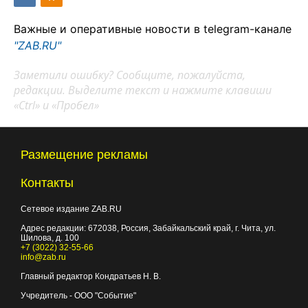
Важные и оперативные новости в telegram-канале
"ZAB.RU"
Заметили ошибку? Сообщите, пожалуйста,
редакции. Выделите текст и нажмите клавиши
«Ctrl» и «Пробел»
Размещение рекламы
Контакты
Сетевое издание ZAB.RU
Адрес редакции:
672038
, Россия, Забайкальский край, г.
Чита
,
ул.
Шилова, д. 100
+7 (3022) 32-55-66
info@zab.ru
Главный редактор Кондратьев Н. В.
Учредитель - ООО "Событие"