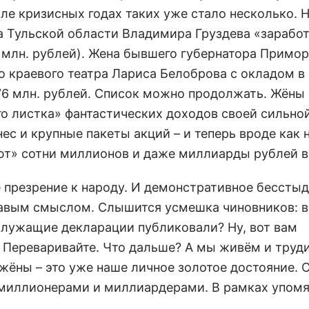
ле кризисных годах таких уже стало несколько. 
ра Тульской области Владимира Груздева «заработ
45 млн. рублей). Жена бывшего губернатора Примо
 краевого театра Лариса Белоброва с окладом в 
 76 млн. рублей. Список можно продолжать. Жёны
о листка» фантастических доходов своей сильно
с и крупные пакеты акций – и теперь вроде как н
т» сотни миллионов и даже миллиарды рублей в 
 презрение к народу. И демонстративное бесстыд
равым смыслом. Слышится усмешка чиновников: в
служащие декларации публиковали? Ну, вот вам
 Переваривайте. Что дальше? А мы живём и труди
жёны – это уже наше личное золотое достояние. 
т миллионерами и миллиардерами. В рамках упомя