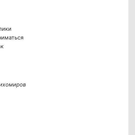
лики
ниматься
ак
ихомиров