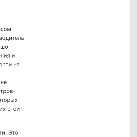
есом
водитель
ошо
ния и
ости на
уне
тров-
которых
их стоит
ти. Это