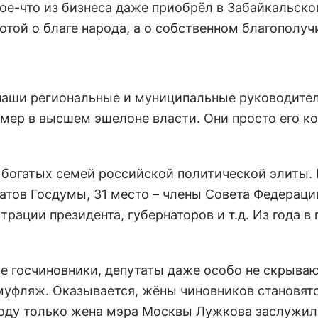
ое-что из бизнеса даже приобрёл в Забайкальско
ботой о благе народа, а о собственном благополуч
 наши региональные и муниципальные руководите
ример в высшем эшелоне власти. Они просто его к
 богатых семей российской политической элиты. 
атов Госдумы, 31 место – члены Совета Федерации
ации президента, губернаторов и т.д. Из года в 
шие госчиновники, депутаты даже особо не скрываю
муфляж. Оказывается, жёны чиновников становятс
году только жена мэра Москвы Лужкова заслужил