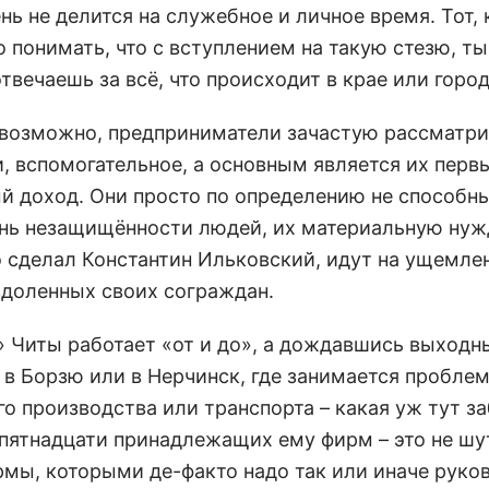
ь не делится на служебное и личное время. Тот, 
понимать, что с вступлением на такую стезю, ты
твечаешь за всё, что происходит в крае или город
, возможно, предприниматели зачастую рассматр
и, вспомогательное, а основным является их перв
ый доход. Они просто по определению не способн
пень незащищённости людей, их материальную нуж
о сделал Константин Ильковский, идут на ущемле
здоленных своих сограждан.
» Читы работает «от и до», а дождавшись выходн
ь в Борзю или в Нерчинск, где занимается пробле
 производства или транспорта – какая уж тут за
пятнадцати принадлежащих ему фирм – это не шут
мы, которыми де-факто надо так или иначе руко