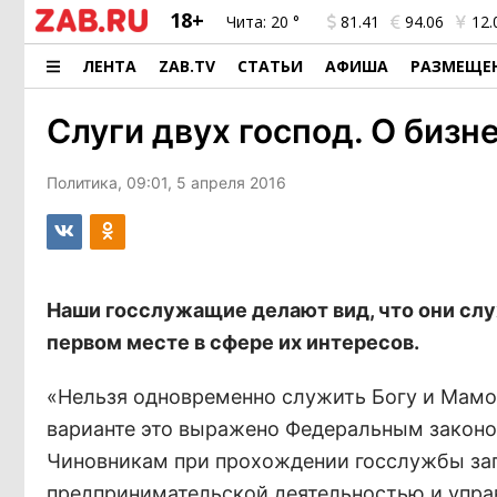
18+
Чита:
20 °
81.41
94.06
12.
ЛЕНТА
ZAB.TV
СТАТЬИ
АФИША
РАЗМЕЩЕ
Слуги двух господ. О бизн
Политика, 09:01, 5 апреля 2016
Наши госслужащие делают вид, что они служ
первом месте в сфере их интересов.
«Нельзя одновременно служить Богу и Мамон
варианте это выражено Федеральным законо
Чиновникам при прохождении госслужбы зап
предпринимательской деятельностью и упр