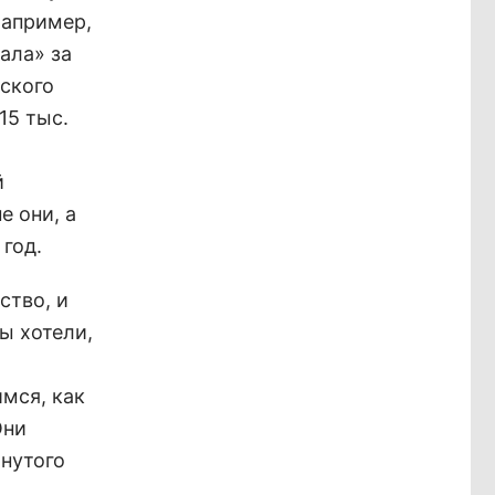
Например,
ала» за
рского
15 тыс.
й
е они, а
год.
ство, и
ы хотели,
мся, как
Они
нутого