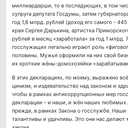
миллиардерши, то в последующих, в том чис
супруга депутата Госдумы, затем губернато
год 1,8 млрд. рублей (доход его самого - 4
края Сергея Дарькина, артистка Приморского
рублей в месяц «заработала» за год 1 млрд.
госслужащих легально играют роль «фиговог
половины. Мужья оформили на них свой бизне
их кроткие жёны-домохозяйки «зарабатываю
В этих декларациях, по моему, выражено всё
цинизм, и издевательство над законом и зд
чтобы в рамках антикоррупционных мер гос
декларации – и наши, и жён наших любимых.
прежде, в рамках Закона о госслужбе. Наши 
талантливы и удачливы. Это они нас делаю
закона.