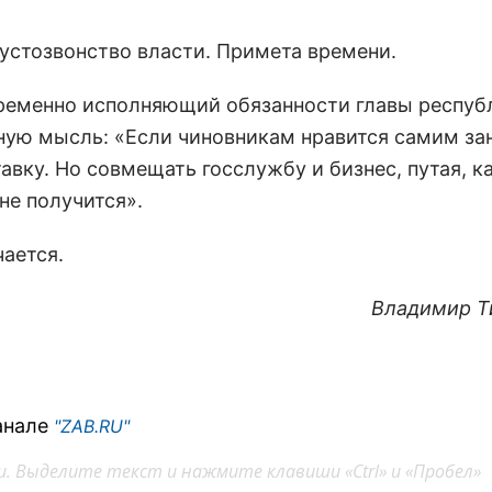
пустозвонство власти. Примета времени.
 временно исполняющий обязанности главы респуб
ную мысль: «Если чиновникам нравится самим за
авку. Но совмещать госслужбу и бизнес, путая, к
не получится».
чается.
Владимир Т
анале
"ZAB.RU"
. Выделите текст и нажмите клавиши «Ctrl» и «Пробел»