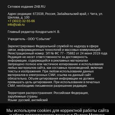
Сетевое издание ZAB.RU
Адрес редакции:
672038
, Россия, Забайкальский край, г.
Чита
,
ул.
Шилова, д. 100
+7 (3022) 32-55-66
info@zab.ru
Главный редактор Кондратьев Н. В.
Учредитель - ООО "Событие"
Зарегистрировано Федеральной службой по надзору в сфере
связи, информационных технологий и массовых коммуникаций.
Регистрационный номер: ЭЛ № ФС 77 - 75882 от 24 июня 2019 года
Редакция не несет ответственности за достоверность
информации, содержащейся в рекламных материалах
Запрещено полное или частичное копирование и использование
любых материалов сайта, как составных произведений, включая
тексты и изображения. При любом использовании данных
материалов в электронных СМИ, ссылка на данный сайт
обязательна. Объем цитирования информации не должен
превышать цель цитирования. При использовании в печатных
СМИ, необходимо письменное разрешение редакции.
Территория распространения: Российская Федерация,
зарубежные страны
Языки: русский, английский
Политика в отношении обработки персональных данных
Мы используем cookies для корректной работы сайта
© 2007 - 2026
Портал Читы и Забайкальского края