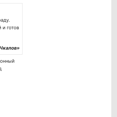
аду.
 и готов
Чкалов»
ионный
д