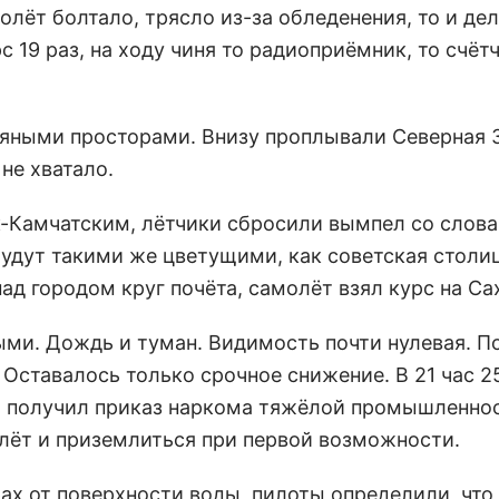
олёт болтало, трясло из-за обледенения, то и де
 19 раз, на ходу чиня то радиоприёмник, то счёт
дяными просторами. Внизу проплывали Северная 
не хватало.
к-Камчатским, лётчики сбросили вымпел со слова
удут такими же цветущими, как советская столиц
ад городом круг почёта, самолёт взял курс на Са
ми. Дождь и туман. Видимость почти нулевая. П
 Оставалось только срочное снижение. В 21 час 2
 и получил приказ наркома тяжёлой промышленно
лёт и приземлиться при первой возможности.
рах от поверхности воды, пилоты определили, что