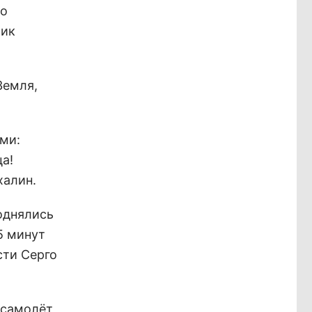
ло
чик
Земля,
ми:
а!
халин.
однялись
5 минут
сти Серго
 самолёт