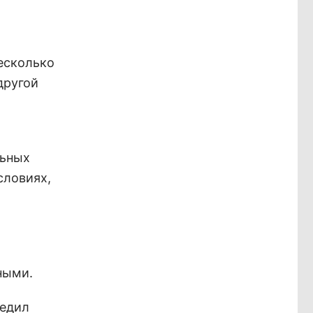
есколько
другой
льных
словиях,
ными.
бедил