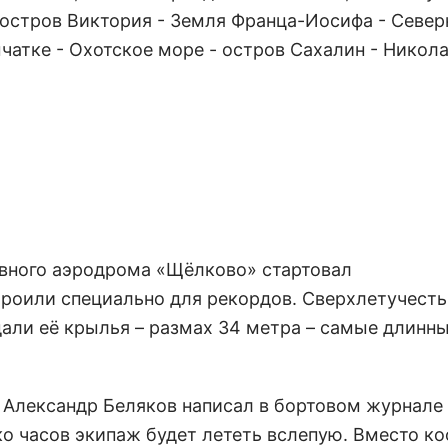
остров Виктория - Земля Франца-Иосифа - Север
чатке - Охотское море - остров Сахалин - Никола
овного аэродрома «Щёлково» стартовал
троили специально для рекордов. Сверхлетучесть
али её крылья – размах 34 метра – самые длинны
н Александр Беляков написал в бортовом журнале
ко часов экипаж будет лететь вслепую. Вместо к