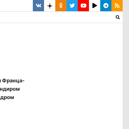
я Франца-
андиром
ндром