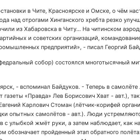
становки в Чите, Красноярске и Омске, о чём нас
ода над отрогами Хинганского хребта резко улучш
кочили из Хабаровска в Читу… На читинском аэро
артийных и советских организаций, командовани
промышленных предприятий», - писал Георгий Бай
афедральный собор) состоялся многотысячный мит
ярск, - вспоминал Байдуков. - Теперь в самолёте
 газеты «Правда» Лев Борисович Хват - авт.), так
Евгений Карлович Стоман (лётчик-корифей орган
дки опытных самолётов - авт.). Люди устремляютс
 с улыбкой жмёт руки, а затем наблюдает, как на
м обозначает пройденный этап обратного полёта: