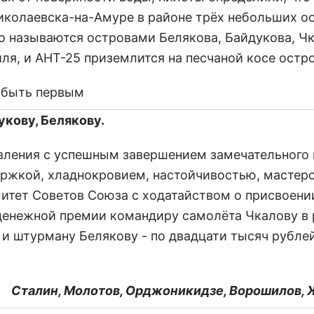
Николаевска-на-Амуре в районе трёх небольших о
но называются островами Белякова, Байдукова, Чк
я, и АНТ-25 приземлится на песчаной косе остро
кову, Белякову.
вления с успешным завершением замечательного 
ржкой, хладнокровием, настойчивостью, мастер
тет Советов Союза с ходатайством о присвоени
 денежной премии командиру самолёта Чкалову в
 и штурману Белякову - по двадцати тысяч рублей
Сталин, Молотов, Орджоникидзе, Ворошилов,