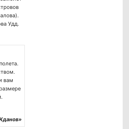
стровов
алова).
ва Удд.
полета.
ством.
и вам
 размере
.
 Жданов»