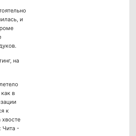
тоятельно
илась, и
дроме
е
дуков.
инг, на
 летело
 как в
изации
я к
 хвосте
 Чита -