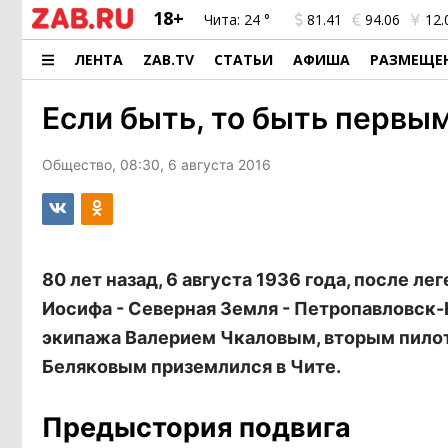
18+
Чита:
24 °
81.41
94.06
12.
ЛЕНТА
ZAB.TV
СТАТЬИ
АФИША
РАЗМЕЩЕ
Если быть, то быть первы
Общество, 08:30, 6 августа 2016
80 лет назад, 6 августа 1936 года, после 
Иосифа - Северная Земля - Петропавловск-
экипажа Валерием Чкаловым, вторым пило
Беляковым приземлился в Чите.
Предыстория подвига