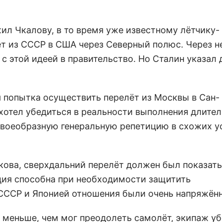
ил Чкалову, в то время уже известному лётчику-
ёт из СССР в США через Северный полюс. Через н
 с этой идеей в правительство. Но Сталин указал 
я попытка осуществить перелёт из Москвы в Сан-
хотел убедиться в реальности выполнения длите
воеобразную генеральную репетицию в схожих у
кова, сверхдальний перелёт должен был показать
ция способна при необходимости защитить
 СССР и Японией отношения были очень напряжён
о меньше, чем мог преодолеть самолёт, экипаж у