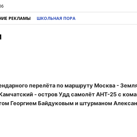
06
НИЕ РЕКЛАМЫ
ШКОЛЬНАЯ ПОРА
м
легендарного перелёта по маршруту Москва - Земл
Камчатский - остров Удд самолёт АНТ-25 с ком
том Георгием Байдуковым и штурманом Алекса