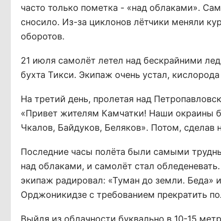
часто только пометка - «над облаками». Сам
сносило. Из-за циклонов лётчики меняли курс
оборотов.
21 июля самолёт летел над бескрайними ле
бухта Тикси. Экипаж очень устал, кислорода 
На третий день, пролетая над Петропавловс
«Привет жителям Камчатки! Наши окраины б
Чкалов, Байдуков, Беляков». Потом, сделав н
Последние часы полёта были самыми трудны
над облаками, и самолёт стал обледеневать.
экипаж радировал: «Туман до земли. Беда»
Орджоникидзе с требованием прекратить по
Выйдя из облачности буквально в 10-15 мет