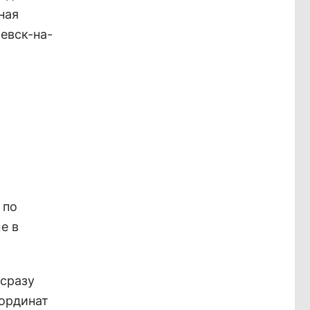
ная
евск-на-
 по
е в
 сразу
оординат