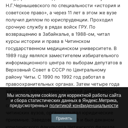
Н.Г.Чернышевского по специальности «история и
советское право», а через 11 лет в этом же вузе
получил диплом по юриспруденции. Проходил
срочную службу в рядах войск ГРУ. По
возвращению в Забайкалье, в 1988-ом, читал
курсы истории и права в Читинском
государственном медицинском университете. В
1989 году являлся заместителем избирательного
информационного центра по выборам депутатов в
Верховный Совет в СССР по Центральному
району Читы. С 1990 по 1992 год работал в
правоохранительных органах. Затем четыре года
занимался предпринимательской деятельностью
Мы используем cookies для корректной работы сайта
и вернулся к преподаванию в 1996-ом. Открывал
и сбора статистических данных в Яндекс.Метрика,
специальность «юриспруденция» в ряде
предусмотренных
политикой конфиденциальности
читинских вузов, организовывал юридические
Принять
приемные. Заведовал кафедрой и был деканом
юридического факультета Читинского филиала