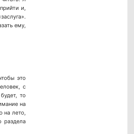
прийти и,
заслуга».
азать ему,
чтобы это
еловек, с
будет, то
имание на
 на лето,
о раздела