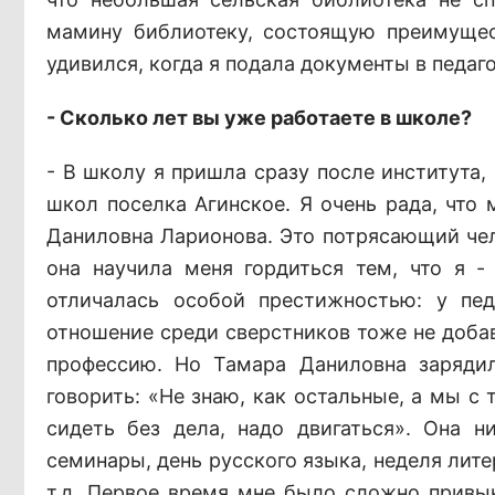
мамину библиотеку, состоящую преимущест
удивился, когда я подала документы в педаг
- Сколько лет вы уже работаете в школе?
- В школу я пришла сразу после института,
школ поселка Агинское. Я очень рада, что
Даниловна Ларионова. Это потрясающий чел
она научила меня гордиться тем, что я -
отличалась особой престижностью: у пед
отношение среди сверстников тоже не добав
профессию. Но Тамара Даниловна зарядил
говорить: «Не знаю, как остальные, а мы с 
сидеть без дела, надо двигаться». Она н
семинары, день русского языка, неделя ли
т.д. Первое время мне было сложно привык