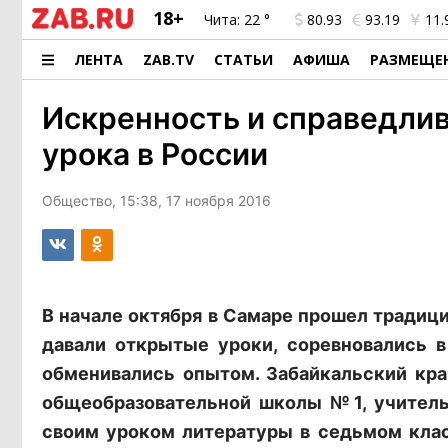
18+
Чита:
22 °
80.93
93.19
11.
ЛЕНТА
ZAB.TV
СТАТЬИ
АФИША
РАЗМЕЩЕ
Искренность и справедлив
урока в России
Общество, 15:38, 17 ноября 2016
В начале октября в Самаре прошел традици
давали открытые уроки, соревновались в
обменивались опытом. Забайкальский кра
общеобразовательной школы №1, учитель
своим уроком литературы в седьмом клас