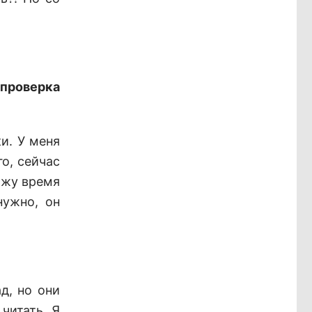
 проверка
ки. У меня
о, сейчас
ожу время
нужно, он
д, но они
читать. Я