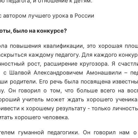
ю педагога, и отношение к детям.
оты, было на конкурсе?
кола повышения квалификации, это хорошая пло
скрыться каждому педагогу. Для каждого конкурс
ностный рост, расширение кругозора. Я счастли
ча с Шалвой Александровичем Амонашвили – пе
аши родители. Его речь была посвящена известн
му. Он говорил о том, что больше всего на вос
хороший учитель может ждать хорошего ученика
ивести к хорошему результату - только личность 
итать хорошего человека.
телем гуманной педагогики. Он говорил нам о