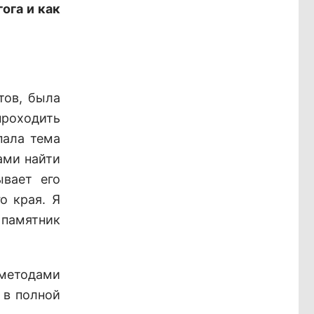
ога и как
тов, была
проходить
пала тема
ами найти
ывает его
о края. Я
 памятник
 методами
 в полной