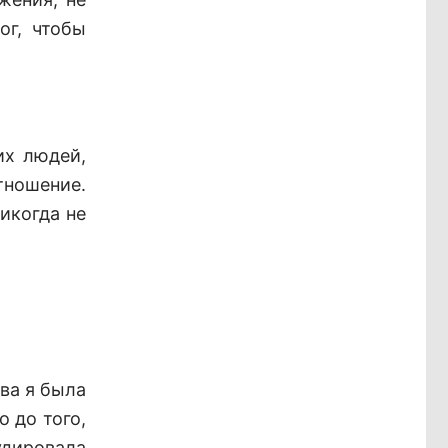
ог, чтобы
их людей,
ношение.
икогда не
ва я была
о до того,
удировала