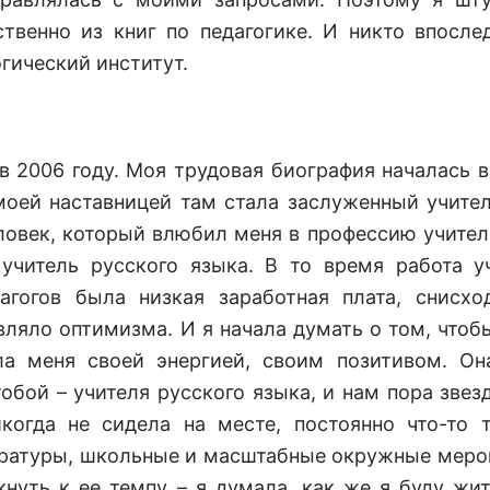
венно из книг по педагогике. И никто впосле
огический институт.
 в 2006 году. Моя трудовая биография началась в
 моей наставницей там стала заслуженный учите
овек, который влюбил меня в профессию учител
 учитель русского языка. В то время работа у
агогов была низкая заработная плата, снисхо
ляло оптимизма. И я начала думать о том, чтоб
а меня своей энергией, своим позитивом. О
тобой – учителя русского языка, и нам пора звез
икогда не сидела на месте, постоянно что-то 
тературы, школьные и масштабные окружные меро
нуть к ее темпу – я думала, как же я буду жит