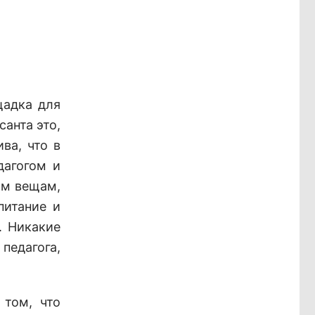
щадка для
анта это,
ва, что в
дагогом и
ым вещам,
питание и
. Никакие
педагога,
 том, что