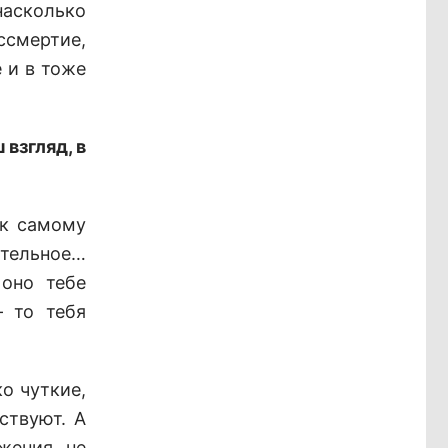
насколько
ссмертие,
 и в тоже
 взгляд, в
 к самому
ательное…
 оно тебе
– то тебя
о чуткие,
ствуют. А
жения, не