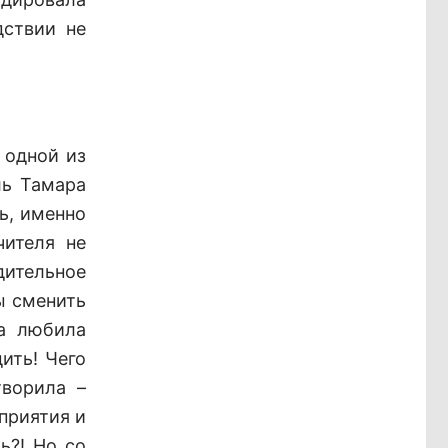
дствии не
 одной из
ль Тамара
ь, именно
чителя не
дительное
ы сменить
на любила
дить! Чего
творила –
приятия и
ь?! Но со