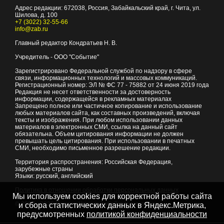
Адрес редакции:
672038
, Россия, Забайкальский край, г.
Чита
,
ул.
Шилова, д. 100
+7 (3022) 32-55-66
info@zab.ru
Главный редактор Кондратьев Н. В.
Учредитель - ООО "Событие"
Зарегистрировано Федеральной службой по надзору в сфере
связи, информационных технологий и массовых коммуникаций.
Регистрационный номер: ЭЛ № ФС 77 - 75882 от 24 июня 2019 года
Редакция не несет ответственности за достоверность
информации, содержащейся в рекламных материалах
Запрещено полное или частичное копирование и использование
любых материалов сайта, как составных произведений, включая
тексты и изображения. При любом использовании данных
материалов в электронных СМИ, ссылка на данный сайт
обязательна. Объем цитирования информации не должен
превышать цель цитирования. При использовании в печатных
СМИ, необходимо письменное разрешение редакции.
Территория распространения: Российская Федерация,
зарубежные страны
Языки: русский, английский
Политика в отношении обработки персональных данных
Мы используем cookies для корректной работы сайта
© 2007 - 2026
Портал Читы и Забайкальского края
и сбора статистических данных в Яндекс.Метрика,
предусмотренных
политикой конфиденциальности