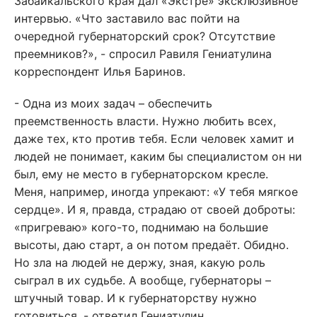
Забайкальского края дал «Экстре» эксклюзивное
интервью. «Что заставило вас пойти на
очередной губернаторский срок? Отсутствие
преемников?», - спросил Равиля Гениатулина
корреспондент Илья Баринов.
- Одна из моих задач – обеспечить
преемственность власти. Нужно любить всех,
даже тех, кто против тебя. Если человек хамит и
людей не понимает, каким бы специалистом он ни
был, ему не место в губернаторском кресле.
Меня, например, иногда упрекают: «У тебя мягкое
сердце». И я, правда, страдаю от своей доброты:
«пригреваю» кого-то, поднимаю на большие
высоты, даю старт, а он потом предаёт. Обидно.
Но зла на людей не держу, зная, какую роль
сыграл в их судьбе. А вообще, губернаторы –
штучный товар. И к губернаторству нужно
готовиться, - ответил Гениатулин.