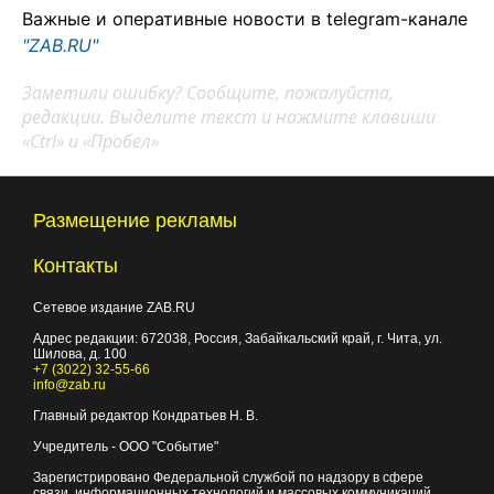
Важные и оперативные новости в telegram-канале
"ZAB.RU"
Заметили ошибку? Сообщите, пожалуйста,
редакции. Выделите текст и нажмите клавиши
«Ctrl» и «Пробел»
Размещение рекламы
Контакты
Сетевое издание ZAB.RU
Адрес редакции:
672038
, Россия, Забайкальский край, г.
Чита
,
ул.
Шилова, д. 100
+7 (3022) 32-55-66
info@zab.ru
Главный редактор Кондратьев Н. В.
Учредитель - ООО "Событие"
Зарегистрировано Федеральной службой по надзору в сфере
связи, информационных технологий и массовых коммуникаций.