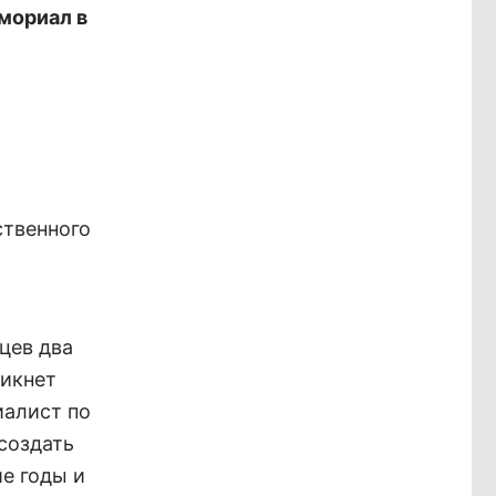
мориал в
ственного
цев два
никнет
иалист по
создать
е годы и