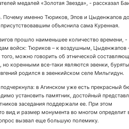
телей медалей «Золотая Звезда», - рассказал Ба
е. Почему именно Тюриков, Эпов и Цыденжапов 
 присутствовавшим объяснила сама Куренная.
вигов прошло наименьшее количество времени, -
одам войск: Тюриков – к воздушным, Цыденжапов 
 того, можно говорить об этнической составляющ
 но коренными все-таки являются эвенки, буряты
 Евгений родился в эвенкийском селе Мильгидун.
 подчеркнула: в Агинском уже есть прекрасный б
димо установить памятник, достойный представл
тников заседания поддержали ее. При этом
то вид и размер монумента во многом определит
 вопрос вызвал еще большую полемику.