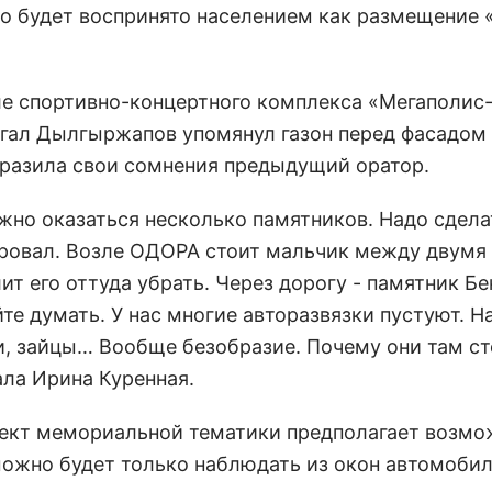
это будет воспринято населением как размещение 
е спортивно-концертного комплекса «Мегаполис-
гал Дылгыржапов упомянул газон перед фасадом
ыразила свои сомнения предыдущий оратор.
лжно оказаться несколько памятников. Надо сдела
ировал. Возле ОДОРА стоит мальчик между двумя
лит его оттуда убрать. Через дорогу - памятник Бе
те думать. У нас многие авторазвязки пустуют. Н
, зайцы… Вообще безобразие. Почему они там ст
ала Ирина Куренная.
бъект мемориальной тематики предполагает возм
 можно будет только наблюдать из окон автомобил