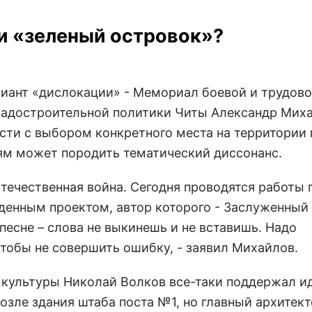
и «зеленый островок»?
риант «дислокации» - Мемориал боевой и трудов
градостроительной политики Читы Александр Мих
сти с выбором конкретного места на территории 
ям может породить тематический диссонанс.
течественная война. Сегодня проводятся работы п
денным проектом, автор которого - Заслуженный
 песне – слова не выкинешь и не вставишь. Надо
чтобы не совершить ошибку, - заявил Михайлов.
а культуры Николай Волков все-таки поддержал и
озле здания штаба поста №1, но главный архитек