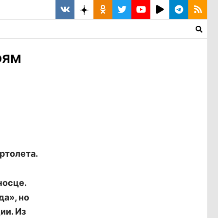
оям
ртолета.
носце.
да», но
ии. Из