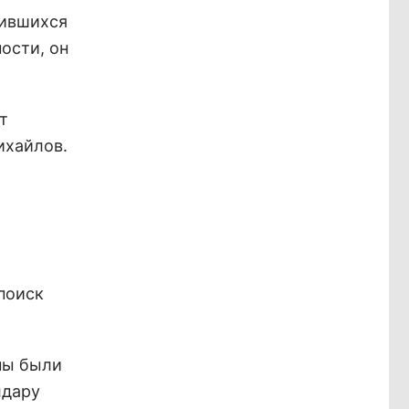
нившихся
ости, он
т
ихайлов.
поиск
ны были
лдару