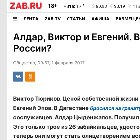
18+
Чита:
17 °
80.93
93.19
11.
ЛЕНТА
ZAB.TV
СТАТЬИ
АФИША
РАЗМЕЩЕ
Алдар, Виктор и Евгений. 
России?
Общество, 09:57, 1 февраля 2017
Виктор Тюриков. Ценой собственной жизни
Евгений Эпов. В Дагестане
бросился на гранат
сослуживцев. Алдар Цыденжапов. Получил
Это только трое из 26 забайкальцев, удост
теперь они могут стать олицетворением вс