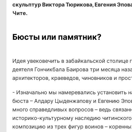
скульптур Виктора Тюрикова, Евгения Эпов
Чите.
Бюсты или памятник?
Идея увековечить в забайкальской столице 
деятеля Гончикбала Баирова три месяца наза
архитекторов, краеведов, чиновников и про
- Изначально мы намеревались установить н
бюста – Алдару Цыденжапову и Евгению Эпову
много справедливых вопросов – ведь связан
историко-культурному наследию читинского
композицию из трех фигур воинов – коренны