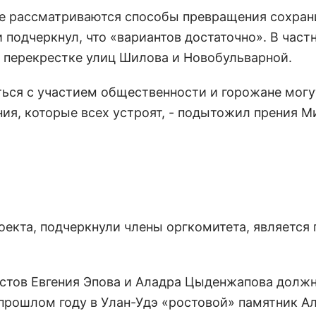
ите рассматриваются способы превращения сохра
 подчеркнул, что «вариантов достаточно». В частн
а перекрестке улиц Шилова и Новобульварной.
ться с участием общественности и горожане могу
я, которые всех устроят, - подытожил прения М
екта, подчеркнули члены оргкомитета, является 
бюстов Евгения Эпова и Аладра Цыденжапова долж
 прошлом году в Улан-Удэ «ростовой» памятник А