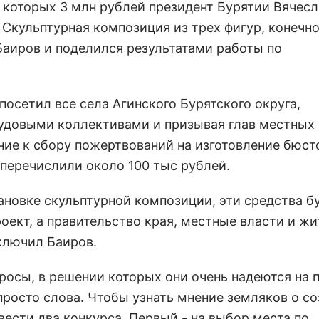
 которых 3 млн рублей президент Бурятии Вячесл
Скульптурная композиция из трех фигур, конечно
Баиров и поделился результатами работы по
посетил все села Агинского Бурятского округа,
рудовыми коллективами и призывая глав местных
ие к сбору пожертвований на изготовление бюсто
 перечислили около 100 тыс рублей.
тановке скульптурной композиции, эти средства б
оект, а правительство края, местные власти и жи
аключил Баиров.
просы, в решении которых они очень надеются на
 просто слова. Чтобы узнать мнение земляков о со
вести два конкурса. Первый - на выбор места по