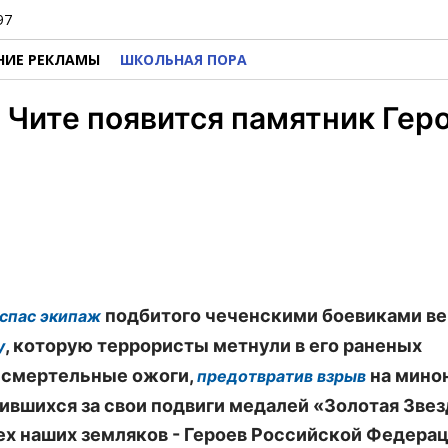
97
НИЕ РЕКЛАМЫ
ШКОЛЬНАЯ ПОРА
В Чите появится памятник Гер
подбитого чеченскими боевиками ве
спас экипаж
, которую террористы метнули в его раненых
у
 смертельные ожоги,
на мино
предотвратив взрыв
оившихся за свои подвиги медалей «Золотая Звез
ех наших земляков - Героев Российской Федерац