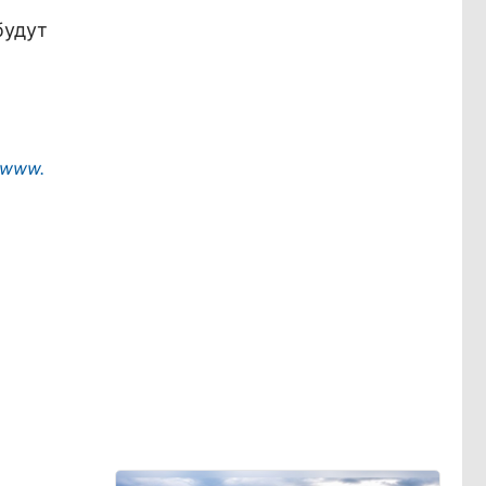
будут
www
.