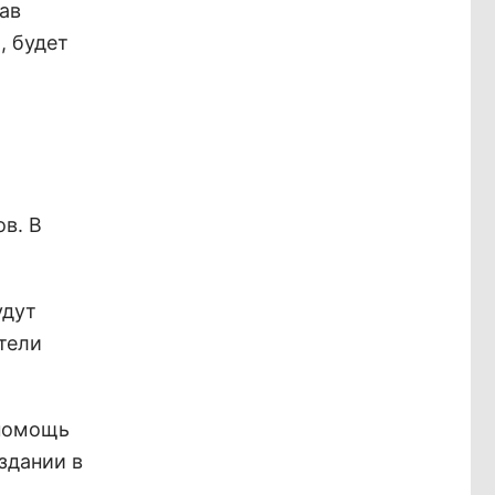
ав
, будет
в. В
удут
тели
 помощь
здании в