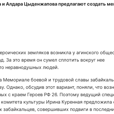
а и Алдара Цыденжапова предлагают создать ме
героических земляков возникла у агинского обще
д. За это время он сумел сплотить вокруг нее
сто неравнодушных людей.
а Мемориале боевой и трудовой славы забайкаль
. Однако, обсудив этот вариант, поняли, что воз
ных с краем Героев РФ 26. Поэтому ведущий спец
 комитета культуры Ирина Куренная предложила 
х забайкальцев, совершивших подвиги в последни