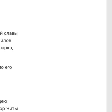
ой славы
айлов
парка,
о его
дею
тор Читы