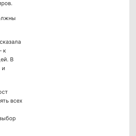
иров.
должны
 сказала
– к
ей. В
 и
юст
ять всех
 выбор