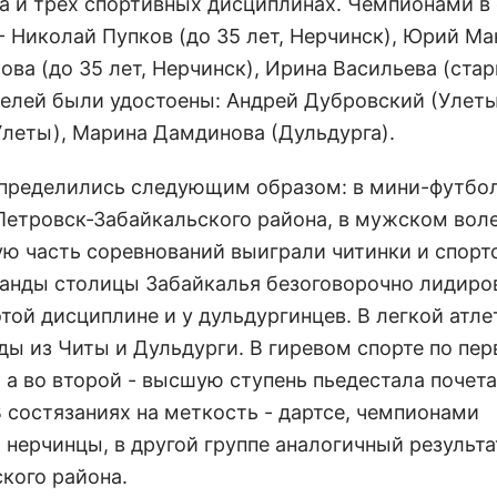
а и трех спортивных дисциплинах. Чемпионами в
 - Николай Пупков (до 35 лет, Нерчинск), Юрий Ма
ова (до 35 лет, Нерчинск), Ирина Васильева (ста
ителей были удостоены: Андрей Дубровский (Улеты
Улеты), Марина Дамдинова (Дульдурга).
спределились следующим образом: в мини-футбо
Петровск-Забайкальского района, в мужском вол
ую часть соревнований выиграли читинки и спорт
манды столицы Забайкалья безоговорочно лидиро
этой дисциплине и у дульдургинцев. В легкой атле
ды из Читы и Дульдурги. В гиревом спорте по пер
 а во второй - высшую ступень пьедестала почета
 состязаниях на меткость - дартсе, чемпионами
нерчинцы, в другой группе аналогичный результа
кого района.