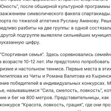
 “Юность”, после обширной культурной программы
 зажжением символического факела спартакиады.
порта по тяжелой атлетике Руслану Аменову. Ре
дливо разбиты на две группы: в одной состязал
в другой подгруппе выявляли сильнейших муници
еуказанную цифру.
“Спортивная семья”. Здесь соревновались семей
 возрасте 10-12 лет. Им предстояло попробовать
уризме и настольном теннисе. Первые места в эти
Филиппова из Читы и Романа Валитова из Кыринс
ение победителей в индивидуальных конкурсах. 
е, называвшемся “Сила, смелость, ловкость”, ко
ние и бег на 800 метров. Представительницы, как
конкурсе “Красота, ловкость, грация”, где они пр