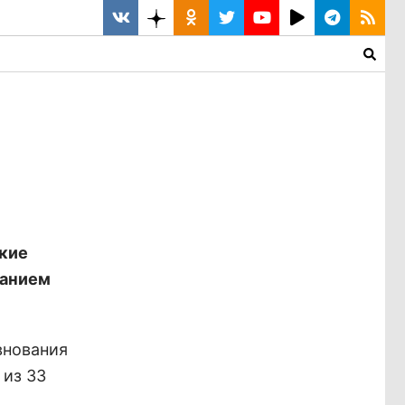
ские
ванием
внования
 из 33