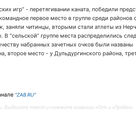
ких игр” - перетягивании каната, победили пред
командное первое место в группе среди районов 
, заняли читинцы, вторыми стали атлеты из Нер
ы. В “сельской” группе места распределились сл
ичеству набранных зачетных очков были названы
а, второе место - у Дульдургинского района, тр
анале
"ZAB.RU"
. Выделите текст и нажмите клавиши «Ctrl» и «Пробел»