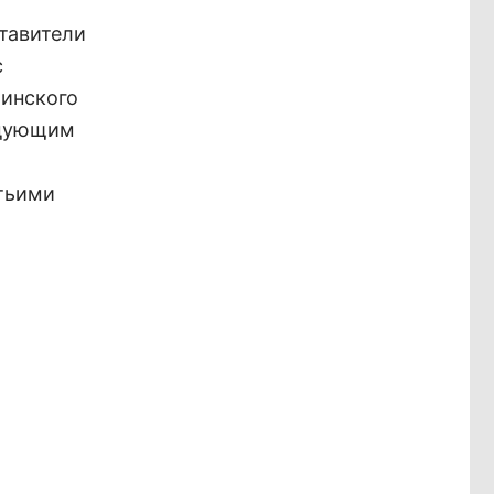
ставители
с
чинского
едующим
етьими