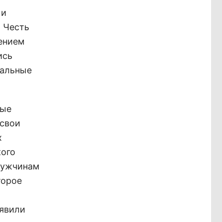
 и
 Честь
шением
ись
пальные
ные
 свои
х
кого
Мужчинам
торое
оявили