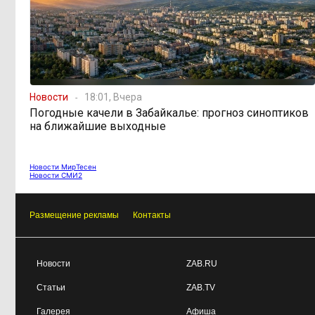
Новости
18:01, Вчера
Погодные качели в Забайкалье: прогноз синоптиков
на ближайшие выходные
Новости МирТесен
Новости СМИ2
Размещение рекламы
Контакты
Новости
ZAB.RU
Статьи
ZAB.TV
Галерея
Афиша