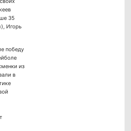
 своих
кеев
рше 35
), Игорь
ле победу
ейболе
сменки из
вали в
тике
вой
т