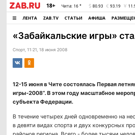
18+
Чита:
16 °
80.93
93.19
11.
ЛЕНТА
ZAB.TV
СТАТЬИ
АФИША
РАЗМЕЩЕ
«Забайкальские игры» ста
Спорт, 11:21, 18 июня 2008
12-15 июня в Чите состоялась Первая летн
игры-2008”. В этом году масштабное меропр
субъекта Федерации.
В течение четырех дней одновременно на не
в девяти видах спорта и двух конкурсных пр
районов региона. Всего - более тысячи чел