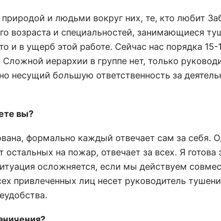
 с природой и людьми вокруг них, те, кто любит З
ого возраста и специальностей, занимающиеся т
о и в ущерб этой работе. Сейчас нас порядка 15-
. Сложной иерархии в группе нет, только руководи
 но несущий б
о
льшую ответственность за деятель
аете вы?
ована, формально каждый отвечает сам за себя. 
 остальных на пожар, отвечает за всех. Я готова 
 Ситуация осложняется, если мы действуем совмес
всех привлеченных лиц несет руководитель тушен
еудобства.
раничения?