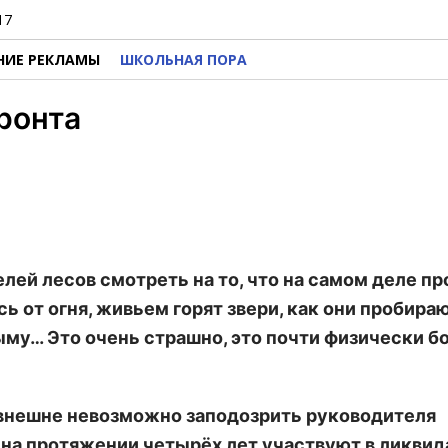
17
НИЕ РЕКЛАМЫ
ШКОЛЬНАЯ ПОРА
ронта
лей лесов смотреть на то, что на самом деле п
ясь от огня, живьем горят звери, как они пробира
му… Это очень страшно, это почти физически бо
внешне невозможно заподозрить руководителя
 на протяжении четырёх лет участвуют в ликви