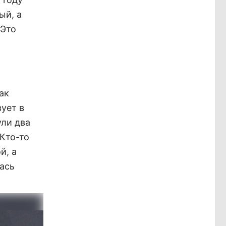
ый, а
 Это
ак
ует в
ули два
 Кто-то
й, а
ась