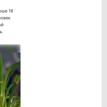
рше 18
ловек
ой
нь