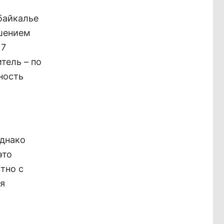
абайкалье
ушением
17
тель – по
ность
Однако
это
тно с
ия