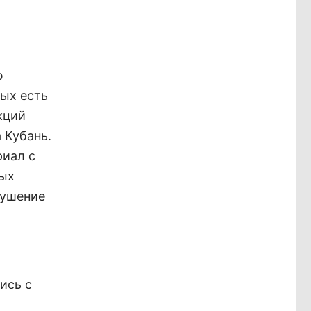
ю
рых есть
кций
 Кубань.
риал с
ных
тушение
ись с