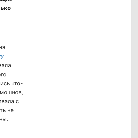
лько
ия
ку
зала
ого
ись что-
омошнов,
ивала с
ть не
ны.