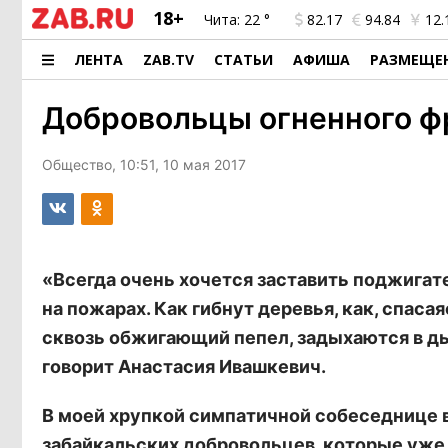
18+
Чита:
22 °
82.17
94.84
12.
ЛЕНТА
ZAB.TV
СТАТЬИ
АФИША
РАЗМЕЩЕ
Добровольцы огненного ф
Общество, 10:51, 10 мая 2017
«Всегда очень хочется заставить поджигате
на пожарах. Как гибнут деревья, как, спаса
сквозь обжигающий пепел, задыхаются в ды
говорит Анастасия Ивашкевич.
В моей хрупкой симпатичной собеседнице 
забайкальских добровольцев, которые уже