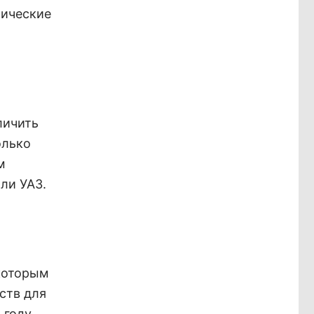
тические
личить
олько
м
ли УАЗ.
 которым
ств для
 году