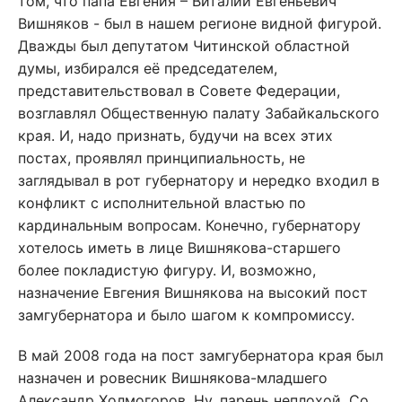
том, что папа Евгения – Виталий Евгеньевич
Вишняков - был в нашем регионе видной фигурой.
Дважды был депутатом Читинской областной
думы, избирался её председателем,
представительствовал в Совете Федерации,
возглавлял Общественную палату Забайкальского
края. И, надо признать, будучи на всех этих
постах, проявлял принципиальность, не
заглядывал в рот губернатору и нередко входил в
конфликт с исполнительной властью по
кардинальным вопросам. Конечно, губернатору
хотелось иметь в лице Вишнякова-старшего
более покладистую фигуру. И, возможно,
назначение Евгения Вишнякова на высокий пост
замгубернатора и было шагом к компромиссу.
В май 2008 года на пост замгубернатора края был
назначен и ровесник Вишнякова-младшего
Александр Холмогоров. Ну, парень неплохой. Со