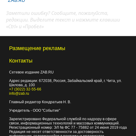
"ZAB.RU"
Заметили ошибку? Сообщите, пожалуйста,
редакции. Выделите текст и нажмите клавиши
«Ctrl» и «Пробел»
Размещение рекламы
Контакты
Сетевое издание ZAB.RU
Адрес редакции:
672038
, Россия, Забайкальский край, г.
Чита
,
ул.
Шилова, д. 100
+7 (3022) 32-55-66
info@zab.ru
Главный редактор Кондратьев Н. В.
Учредитель - ООО "Событие"
Зарегистрировано Федеральной службой по надзору в сфере
связи, информационных технологий и массовых коммуникаций.
Регистрационный номер: ЭЛ № ФС 77 - 75882 от 24 июня 2019 года
Редакция не несет ответственности за достоверность