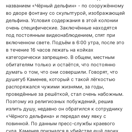
названием «Чёрный дельфин» - по сооружённому
во дворе фонтану со скульптурой, изображающей
дельфина. Условия содержания в этой колонии
очень специфические. Заключённые находятся
под постоянным видеонаблюдением, спят при
включенном свете. Подъём в 6:00 утра, после это
в течение 16 часов лежать на койках
категорически запрещено. В общем, местным
обитателям только и остаётся, что постоянно
думать о том, что они совершили. Говорят, что
душегуб Каменев, который с такой лёгкостью
распоряжался чужими жизнями, за годы,
проведённые за решёткой, стал очень набожным.
Поэтому из религиозных побуждений, решив
излить душу, недавно он обратился к сотруднику
«Чёрного дельфина» и передал ему явку с
повинной. По данным пресс-службы краевого
суда, Каменев признался в убийстве ещё двоих