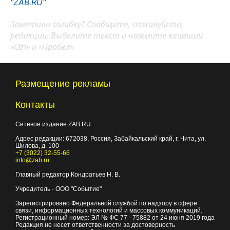
"ZAB.RU"
Заметили ошибку? Сообщите, пожалуйста,
редакции. Выделите текст и нажмите клавиши
«Ctrl» и «Пробел»
Размещение рекламы
Контакты
Сетевое издание ZAB.RU
Адрес редакции:
672038
, Россия, Забайкальский край, г.
Чита
,
ул.
Шилова, д. 100
+7 (3022) 32-55-66
info@zab.ru
Главный редактор Кондратьев Н. В.
Учредитель - ООО "Событие"
Зарегистрировано Федеральной службой по надзору в сфере
связи, информационных технологий и массовых коммуникаций.
Регистрационный номер: ЭЛ № ФС 77 - 75882 от 24 июня 2019 года
Редакция не несет ответственности за достоверность