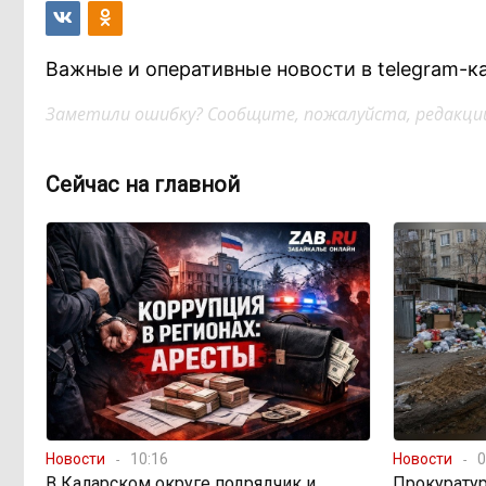
Важные и оперативные новости в telegram-к
Заметили ошибку? Сообщите, пожалуйста, редакции
Сейчас на главной
Новости
10:16
Новости
0
В Каларском округе подрядчик и
Прокуратур