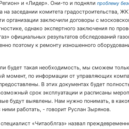
Регион» и «Лидер». Они-то и подняли
проблему без
а на заседании комитета градостроительства, ЖК
эти организации заключили договоры с московско
гностике, однако экспертного заключения по про
лгаз» официальных результатов обследований газо
енно поэтому к ремонту изношенного оборудован
если будет такая необходимость, мы сможем тольк
ный момент, по информации от управляющих компа
предоставлены. В этих документах будет полнос
 возможный срок эксплуатации и расписаны меро
овые будут выявлены. Нам нужно понимать, в како
с ними работать, - говорит Руслан Зырянов.
 специалист «Читаоблгаз» назвал преждевременно