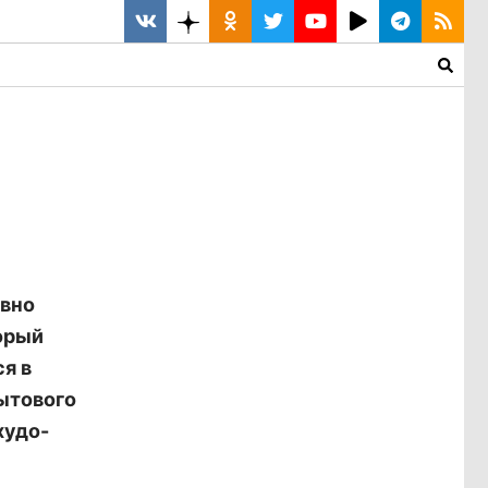
авно
торый
я в
бытового
худо-