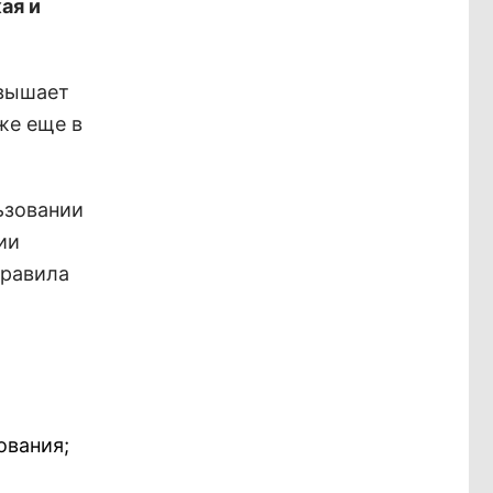
ая и
евышает
же еще в
ьзовании
ии
Правила
ования;