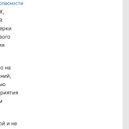
опасности
Х,
й
верки
вого
ия
о на
ний,
тью
приятия
м
й и не