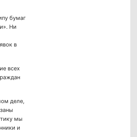
ипу бумаг
и». Ни
явок в
ие всех
граждан
мом деле,
язаны
стику мы
нники и
,