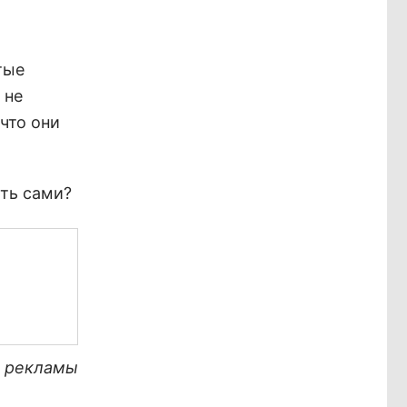
тые
 не
что они
сть сами?
х рекламы