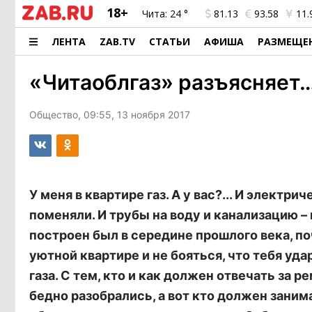
18+
Чита:
24 °
81.13
93.58
11.
ЛЕНТА
ZAB.TV
СТАТЬИ
АФИША
РАЗМЕЩЕ
«Читаоблгаз» разъясняет
Общество, 09:55, 13 ноября 2017
У меня в квартире газ. А у вас?... И электр
поменяли. И трубы на воду и канализацию –
построен был в середине прошлого века, по
уютной квартире и не бояться, что тебя уда
газа. С тем, кто и как должен отвечать за 
бедно разобрались, а вот кто должен зани