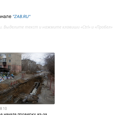
анале
"ZAB.RU"
. Выделите текст и нажмите клавиши «Ctrl» и «Пробел»
8:10
а начала проверку из-за