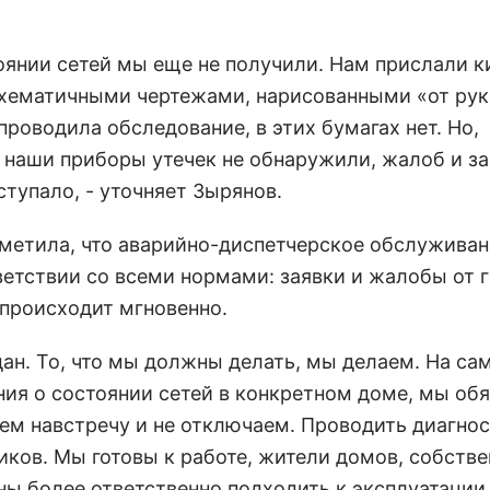
оянии сетей мы еще не получили. Нам прислали к
схематичными чертежами, нарисованными «от рук
проводила обследование, в этих бумагах нет. Но,
 наши приборы утечек не обнаружили, жалоб и за
тупало, - уточняет Зырянов.
метила, что аварийно-диспетчерское обслуживан
етствии со всеми нормами: заявки и жалобы от 
 происходит мгновенно.
дан. То, что мы должны делать, мы делаем. На са
ния о состоянии сетей в конкретном доме, мы об
дем навстречу и не отключаем. Проводить диагно
иков. Мы готовы к работе, жители домов, собстве
ы более ответственно подходить к эксплуатации