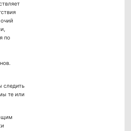
ствляет
тствия
мочий
и,
я по
нов.
ы следить
мы те или
яющим
ки