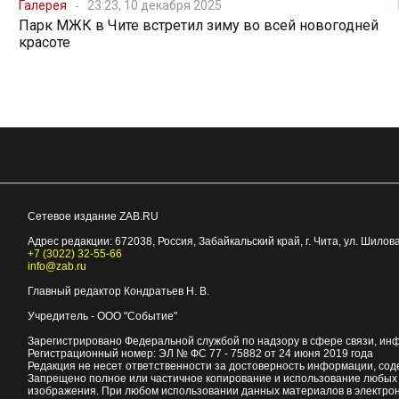
Галерея
23:23, 10 декабря 2025
Парк МЖК в Чите встретил зиму во всей новогодней
красоте
Сетевое издание ZAB.RU
Адрес редакции:
672038
, Россия, Забайкальский край, г.
Чита
,
ул. Шилова
+7 (3022) 32-55-66
info@zab.ru
Главный редактор Кондратьев Н. В.
Учредитель - ООО "Событие"
Зарегистрировано Федеральной службой по надзору в сфере связи, ин
Регистрационный номер: ЭЛ № ФС 77 - 75882 от 24 июня 2019 года
Редакция не несет ответственности за достоверность информации, со
Запрещено полное или частичное копирование и использование любых м
изображения. При любом использовании данных материалов в электро