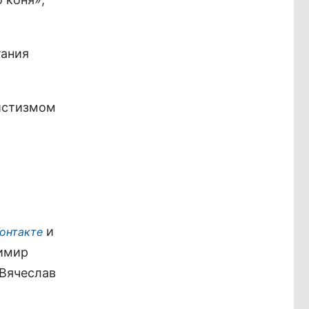
тания
тистизмом
и
онтакте
димир
 Вячеслав