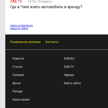
ZAB.TV
18:00, 20 марта
Где в Чите взять автомобиль в аренду?
Новости МирТесен
Новости СМИ2
Размещение рекламы
Контакты
Новости
ZAB.RU
Статьи
ZAB.TV
Галерея
Афиша
Досье
Карта сайта
Погода
Курсы валют