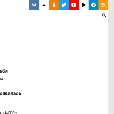
ебя
а.
появилась
я «МТС»