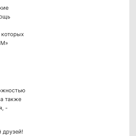
кие
мощь
м которых
 М»
можностью
 а также
, -
 друзей!