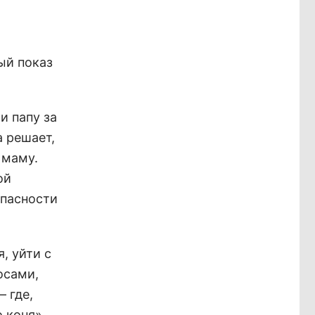
ый показ
и папу за
а решает,
 маму.
ой
опасности
, уйти с
осами,
 где,
 коня»,