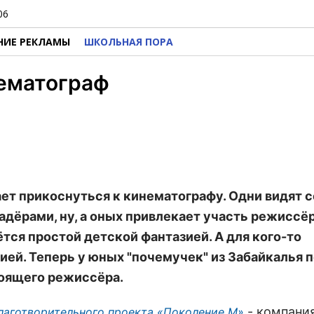
06
НИЕ РЕКЛАМЫ
ШКОЛЬНАЯ ПОРА
нематограф
т прикоснуться к кинематографу. Одни видят с
адёрами, ну, а оных привлекает участь режиссёр
аётся простой детской фантазией. А для кого-то
ей. Теперь у юных "почемучек" из Забайкалья 
тоящего режиссёра.
- компани
лаготворительного проекта
«Поколение М»