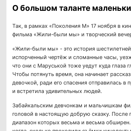
О большом таланте маленьки
Так, в рамках «Поколения М» 17 ноября в ки
фильма «Жили-были мы» и творческий вече
«Жили-были мы» - это история шестилетней 
испорченный чертёж и сломанные часы, уезжае
что они с Маруськой тоже уедут куда глаза г
Чтобы потянуть время, она начинает рассказ
девочкой, ради его спасения отправилась в
и встретила удивительных людей.
Забайкальским девчонкам и мальчишкам филь
головой в настоящую добрую сказку. После 
диапазон которых весьма и весьма обширен.
когда, сколько проходили съёмки киноленты,