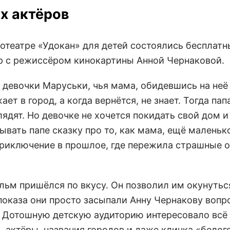
х актёров
нотеатре «Удокан» для детей состоялись бесплатн
р с режиссёром кинокартины Анной Чернаковой.
девочки Маруськи, чья мама, обидевшись на неё 
т в город, а когда вернётся, не знает. Тогда пап
лядят. Но девочке не хочется покидать свой дом и
ывать папе сказку про то, как мама, ещё маленьк
 приключение в прошлое, где пережила страшные 
м пришёлся по вкусу. Он позволил им окунуться
показа они просто засыпали Анну Чернакову вопр
 Дотошную детскую аудиторию интересовало всё –
 актёры, названия городов и даже кличка «белого