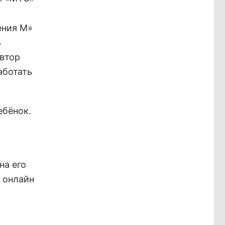
ения М»
ь
Автор
аботать
ебёнок.
на его
, онлайн