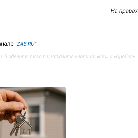
На права
анале
"ZAB.RU"
. Выделите текст и нажмите клавиши «Ctrl» и «Пробел»