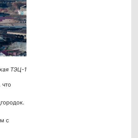
кая ТЭЦ-1
 что
городок.
ом с