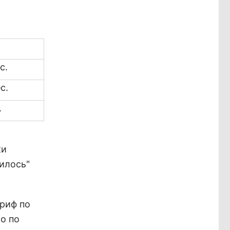
с.
с.
.
ки
илось"
ариф по
ло по