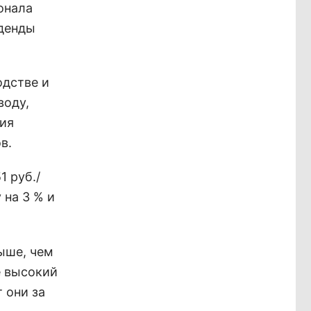
онала
иденды
одстве и
воду,
ия
в.
1 руб./
 на 3 % и
выше, чем
е высокий
 они за