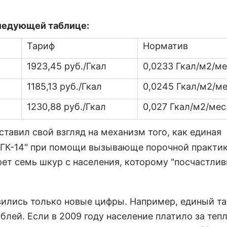
следующей таблице:
Тариф
Норматив
1923,45 руб./Гкал
0,0233 Гкал/м2/ме
1185,13 руб./Гкал
0,0245 Гкал/м2/ме
1230,88 руб./Гкал
0,027 Гкал/м2/мес
дставил свой взгляд на механизм того, как единая
ТГК-14" при помощи вызывающе порочной практи
рет семь шкур с населения, которому "посчастлив
явились только новые цифры. Например, единый т
блей. Если в 2009 году население платило за теп