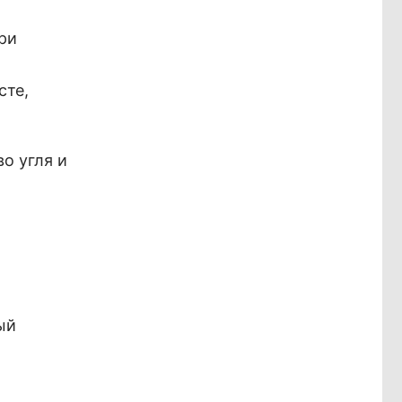
ри
сте,
о угля и
ый
о