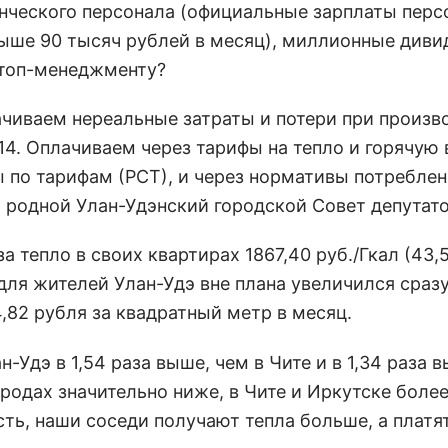
нческого персонала (официальные зарплаты перс
выше 90 тысяч рублей в месяц), миллионные див
 топ-менеджменту?
ачиваем нереальные затраты и потери при произв
14. Оплачиваем через тарифы на тепло и горячую 
по тарифам (РСТ), и через нормативы потреблен
 родной Улан-Удэнский городской Совет депутато
 тепло в своих квартирах 1867,40 руб./Гкал (43,5
ф для жителей Улан-Удэ вне плана увеличился сразу
4,82 рубля за квадратный метр в месяц.
-Удэ в 1,54 раза выше, чем в Чите и в 1,34 раза 
городах значительно ниже, в Чите и Иркутске боле
ть, наши соседи получают тепла больше, а платят