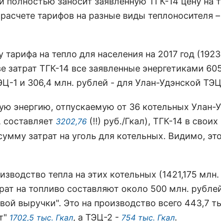
и полностью заносит заявленную ТГК-14 цену на 
 расчете тарифов на разные виды теплоносителя –
у тарифа на тепло для населения на 2017 год (192
е затрат ТГК-14 все заявленные энергетиками 605
Ц-1 и 306,4 млн. рублей - для Улан-Удэнской ТЭЦ
вую энергию, отпускаемую от 36 котельных Улан-
, составляет
(!!) руб./Гкал), ТГК-14 в своих
3202,76
умму затрат на уголь для котельных. Видимо, эт
изводство тепла на этих котельных (1421,175 млн.
рат на топливо составляют около 500 млн. рублей
ой выручки". Это на производство всего 443,7 т
ет"
, а ТЭЦ-2 -
.
1702,5 тыс. Гкал
754 тыс. Гкал