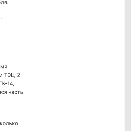
бля.
.
емя
 и ТЭЦ-2
ГК-14,
яся часть
Сколько