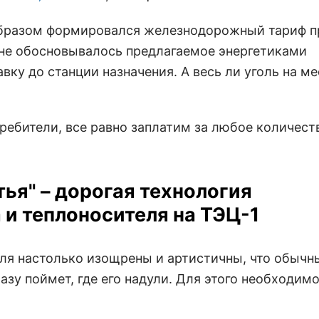
м образом формировался железнодорожный тариф п
к не обосновывалось предлагаемое энергетиками
авку до станции назначения. А весь ли уголь на ме
требители, все равно заплатим за любое количеств
тья" – дорогая технология
 и теплоносителя на ТЭЦ-1
еля настолько изощрены и артистичны, что обычн
зу поймет, где его надули. Для этого необходим