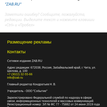
"ZAB.RU"
Заметили ошибку? Сообщите, пожалуйста,
редакции. Выделите текст и нажмите клавиши
«Ctrl» и «Пробел»
Размещение рекламы
Контакты
Сетевое издание ZAB.RU
Адрес редакции:
672038
, Россия, Забайкальский край, г.
Чита
,
ул.
Шилова, д. 100
+7 (3022) 32-55-66
info@zab.ru
Главный редактор Кондратьев Н. В.
Учредитель - ООО "Событие"
Зарегистрировано Федеральной службой по надзору в сфере
связи, информационных технологий и массовых коммуникаций.
Регистрационный номер: ЭЛ № ФС 77 - 75882 от 24 июня 2019 года