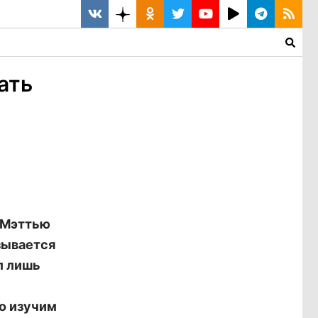
ать
с Мэттью
зывается
л лишь
о изучим