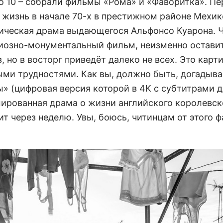
о 10 – собрали фильмы «Рома» и «Фаворитка». Пе
о жизнь в начале 70-х в престижном районе Мехик
фическая драма выдающегося Альфонсо Куарона. 
иозно-монументальный фильм, неизменно остави
, но в восторг приведёт далеко не всех. Это карти
ми трудностями. Как вы, должно быть, догадыва
мы» (цифровая версия которой в 4K с субтитрами 
мированная драма о жизни английского королевск
ит через неделю. Увы, боюсь, читинцам от этого ф