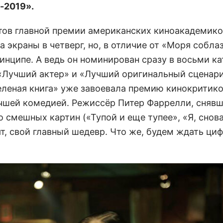
-2019».
тов главной премии американских киноакадемико
 экраны в четверг, но, в отличие от «Моря соблаз
инципе. А ведь он номинирован сразу в восьми ка
 «Лучший актер» и «Лучший оригинальный сценари
еленая книга» уже завоевала премию кинокритик
учшей комедией. Режиссёр Питер Фаррелли, снявш
 смешных картин («Тупой и еще тупее», «Я, снова
т, свой главный шедевр. Что же, будем ждать ци