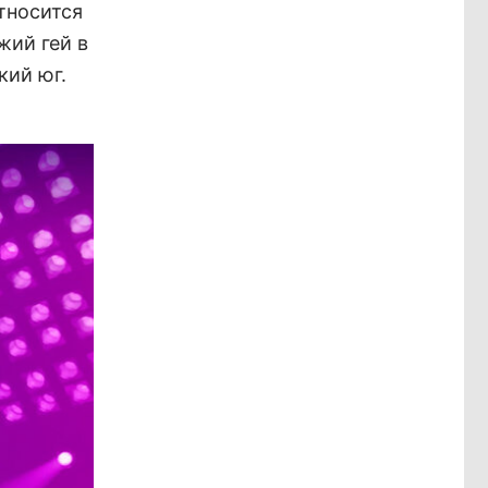
относится
жий гей в
кий юг.