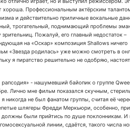
ько отлично играет, но и выступил режиссёром. Э
тут хороша. Профессиональным актёрским талантом
аризма и действительно приличные вокальные дан
ьный, трогательный, поднимающий проблемы эма
 зрительниц. Пожалуй, его главный недостаток –
ндующая на «Оскар» композиция Shallows ничего
льм «Звезда родилась» уже можно смотреть в он
ольку я пиратство решительно не одобряю, настоя
 рапсодия» - нашумевший байопик о группе Qwee
ре. Лично мне фильм показался скучным, стерил
я никогда не был фанатом группы, считая её чере
репетые шлягеры Фредди Меркьюри, особенно, пр
, должны были прийтись по душе поклонникам. И 
 гомосексуальной линии, сдаётся, такого числа н