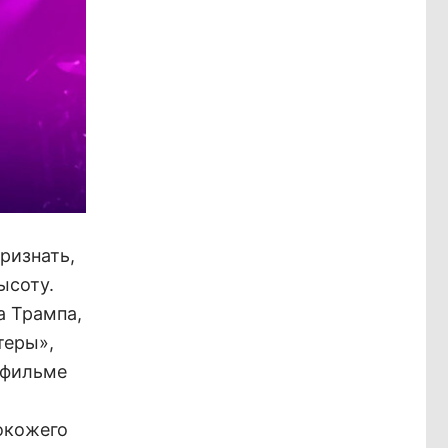
ризнать,
ысоту.
а Трампа,
теры»,
 фильме
нокожего