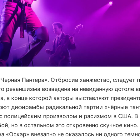
«Черная Пантера». Отбросив ханжество, следует п
го реваншизма возведена на невиданную дотоле в
а, в конце которой авторы выставляют президент
поют дифирамбы радикальной партии «чёрные пан
 с полицейским произволом и расизмом в США. В
й, но в остальном это откровенно скучное кино.
на «Оскар» внезапно не оказалось ни одного тем