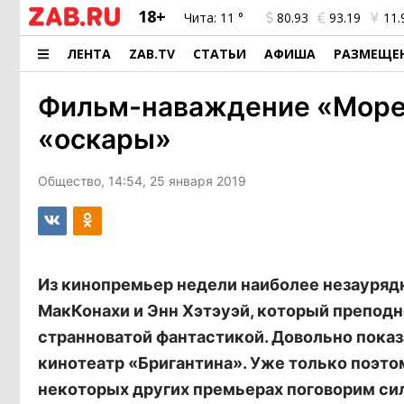
18+
Чита:
11 °
80.93
93.19
11.
ЛЕНТА
ZAB.TV
СТАТЬИ
АФИША
РАЗМЕЩЕ
Фильм-наваждение «Море с
«оскары»
Общество, 14:54, 25 января 2019
Из кинопремьер недели наиболее незаурядн
МакКонахи и Энн Хэтэуэй, который преподн
странноватой фантастикой. Довольно показа
кинотеатр «Бригантина». Уже только поэтому
некоторых других премьерах поговорим си