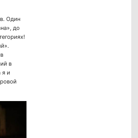
в. Один
на», до
тегориях!
й».
ов
ий в
 я и
фровой