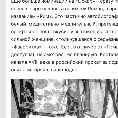
Ещё больше номинаций на «Оскар» – сразу п
вовсе не про человека по имени Роман, а пр
названием «Рим». Это частично автобиогра
белый, медитативно-медлительный, претенц
прекрасное послевкусие у знатоков и эстетов
сильной женщине, столкнувшейся с серьёзны
«Фаворитка» – тоже. Её я, в отличие от «Ро
доступна), не смотрел. Но планирую. Костю
начала XVIII века в российский прокат выход
опять ни горячо, ни холодно.