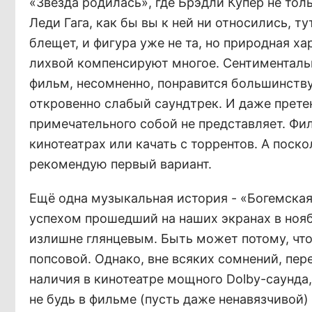
«Звезда родилась», где Брэдли Купер не тол
Леди Гага, как бы вы к ней ни относились, 
блещет, и фигура уже не та, но природная х
лихвой компенсируют многое. Сентиментал
фильм, несомненно, понравится большинству
откровенно слабый саундтрек. И даже прете
примечательного собой не представляет. Фи
кинотеатрах или качать с торрентов. А поск
рекомендую первый вариант.
Ещё одна музыкальная история - «Богемская
успехом прошедший на наших экранах в нояб
излишне глянцевым. Быть может потому, что 
попсовой. Однако, вне всяких сомнений, пе
наличия в кинотеатре мощного Dolby-саунда
не будь в фильме (пусть даже ненавязчивой)