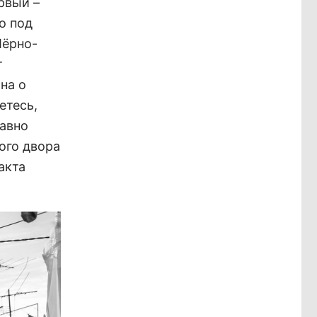
рвый –
о под
Чёрно-
т
на о
етесь,
давно
ого двора
акта