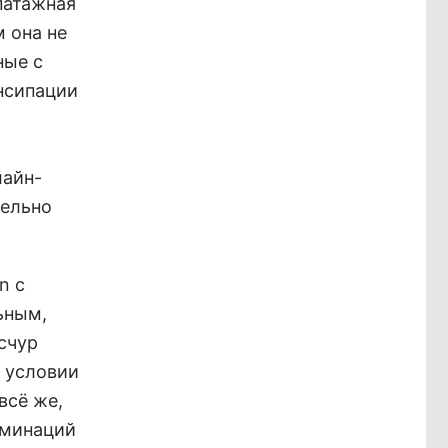
патажная
 она не
ные с
нсипации
лайн-
тельно
n с
ьным,
счур
и условии
всё же,
оминаций