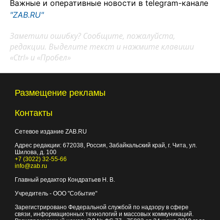
Важные и оперативные новости в telegram-канале
"ZAB.RU"
Заметили ошибку? Сообщите, пожалуйста,
редакции. Выделите текст и нажмите клавиши
«Ctrl» и «Пробел»
Размещение рекламы
Контакты
Сетевое издание ZAB.RU
Адрес редакции:
672038
, Россия, Забайкальский край, г.
Чита
,
ул.
Шилова, д. 100
+7 (3022) 32-55-66
info@zab.ru
Главный редактор Кондратьев Н. В.
Учредитель - ООО "Событие"
Зарегистрировано Федеральной службой по надзору в сфере
связи, информационных технологий и массовых коммуникаций.