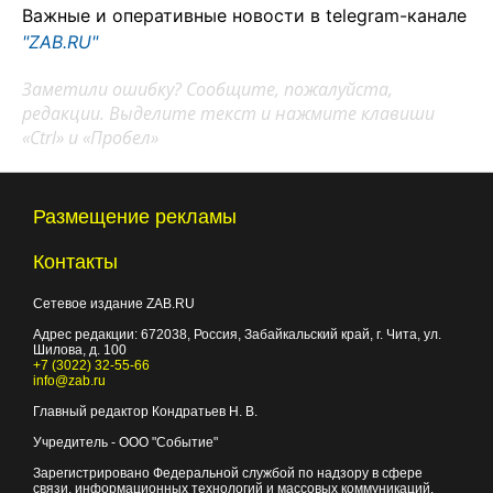
Важные и оперативные новости в telegram-канале
"ZAB.RU"
Заметили ошибку? Сообщите, пожалуйста,
редакции. Выделите текст и нажмите клавиши
«Ctrl» и «Пробел»
Размещение рекламы
Контакты
Сетевое издание ZAB.RU
Адрес редакции:
672038
, Россия, Забайкальский край, г.
Чита
,
ул.
Шилова, д. 100
+7 (3022) 32-55-66
info@zab.ru
Главный редактор Кондратьев Н. В.
Учредитель - ООО "Событие"
Зарегистрировано Федеральной службой по надзору в сфере
связи, информационных технологий и массовых коммуникаций.