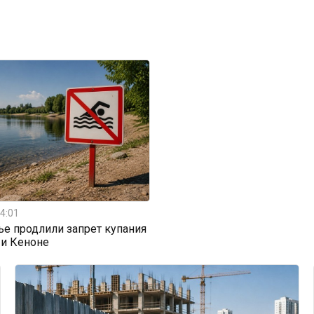
4:01
ье продлили запрет купания
 и Кеноне