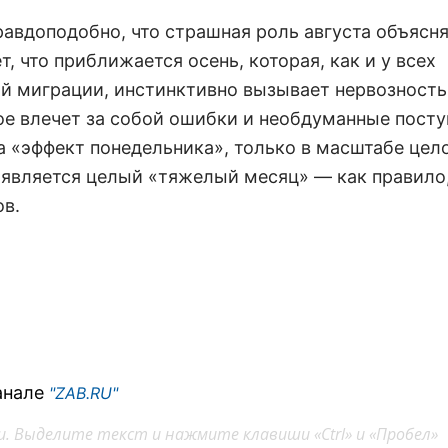
авдоподобно, что страшная роль августа объясня
, что приближается осень, которая, как и у всех
ой миграции, инстинктивно вызывает нервозность
ое влечет за собой ошибки и необдуманные посту
 «эффект понедельника», только в масштабе цело
является целый «тяжелый месяц» — как правило, 
ов.
анале
"ZAB.RU"
. Выделите текст и нажмите клавиши «Ctrl» и «Пробел»