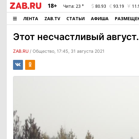
18+
Чита:
23 °
80.93
93.19
11.
ЛЕНТА
ZAB.TV
СТАТЬИ
АФИША
РАЗМЕЩЕ
Этот несчастливый август
ZAB.RU
/ Общество, 17:45, 31 августа 2021