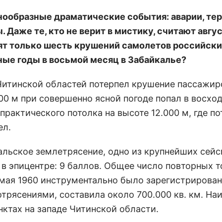
знообразные драматические события: аварии, те
Даже те, кто не верит в мистику, считают авгу
ят только шесть крушений самолетов российски
ные годы в восьмой месяц в Забайкалье?
и Читинской областей потерпел крушение пассажи
800 м при совершенно ясной погоде попал в восх
практического потолка на высоте 12.000 м, где по
ел.
альское землетрясение, одно из крупнейших сей
в эпицентре: 9 баллов. Общее число повторных т
 мая 1960 инструментально было зарегистрирован
трясениями, составила около 700.000 кв. км. На
ктах на западе Читинской области.