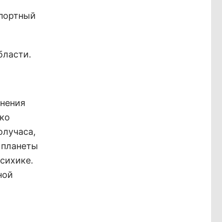
спортный
бласти.
анения
зко
олучаса,
й планеты
психике.
ной