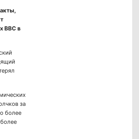
ракты,
ст
х ВВС в
рский
одящий
терял
смических
олчков за
о более
иболее