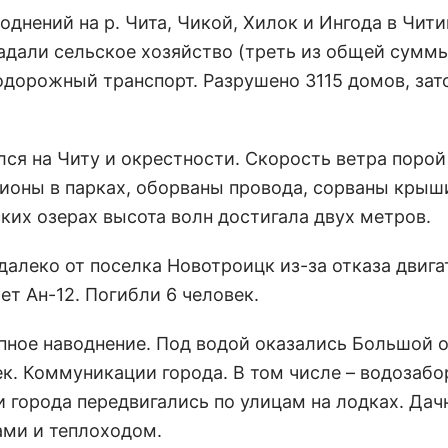
воднений на р. Чита, Чикой, Хилок и Ингода в Чит
радали сельское хозяйство (треть из общей сумм
одорожный транспорт. Разрушено 3115 домов, за
лся на Читу и окрестности. Скорость ветра порой
ионы в парках, оборваны провода, сорваны крыш
ких озерах высота волн достигала двух метров.
едалеко от поселка Новотроицк из-за отказа двига
т Ан-12. Погибли 6 человек.
упное наводнение. Под водой оказались Большой 
ек. Коммуникации города. В том числе – водозаб
 города передвигались по улицам на лодках. Дач
ами и теплоходом.