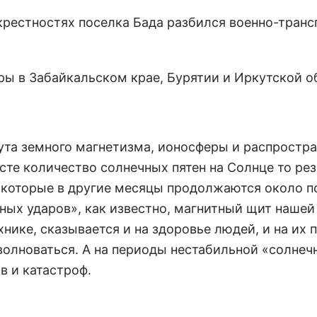
окрестностях поселка Бада разбился военно-тран
ры в Забайкальском крае, Бурятии и Иркутской о
ута земного магнетизма, ионосферы и распростр
сте количество солнечных пятен на Солнце то ре
, которые в другие месяцы продолжаются около п
чных ударов», как известно, магнитный щит наше
нике, сказывается и на здоровье людей, и на их 
волноваться. А на периоды нестабильной «солнеч
в и катастроф.