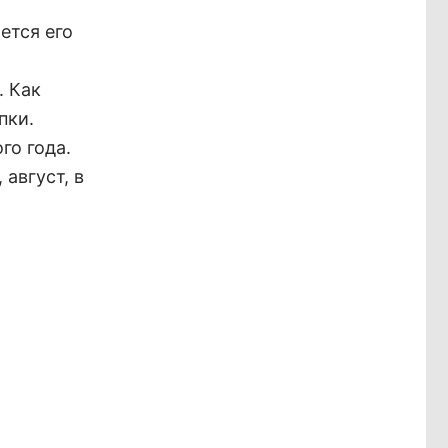
ется его
. Как
пки.
го года.
август, в