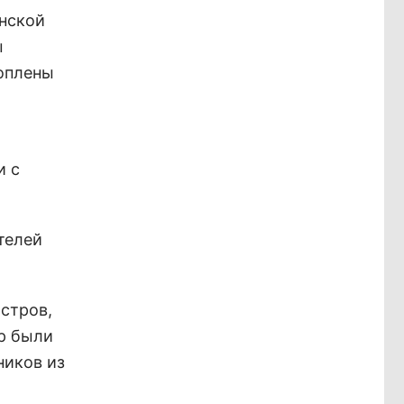
инской
ы
топлены
и с
телей
остров,
ор были
ников из