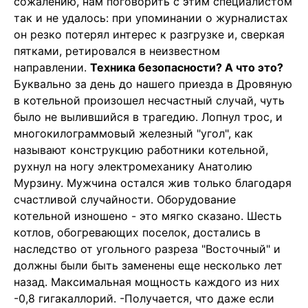
сожалению, нам поговорить с этим специалистом
так и не удалось: при упоминании о журналистах
он резко потерял интерес к разгрузке и, сверкая
пятками, ретировался в неизвестном
направлении.
Техника безопасности? А что это?
Буквально за день до нашего приезда в Дровяную
в котельной произошел несчастный случай, чуть
было не вылившийся в трагедию. Лопнул трос, и
многокилограммовый железный "угол", как
называют конструкцию работники котельной,
рухнул на ногу электромеханику Анатолию
Мурзину. Мужчина остался жив только благодаря
счастливой случайности. Оборудование
котельной изношено - это мягко сказано. Шесть
котлов, обогревающих поселок, достались в
наследство от угольного разреза "Восточный" и
должны были быть заменены еще несколько лет
назад. Максимальная мощность каждого из них
-0,8 гигакаллорий. -Получается, что даже если