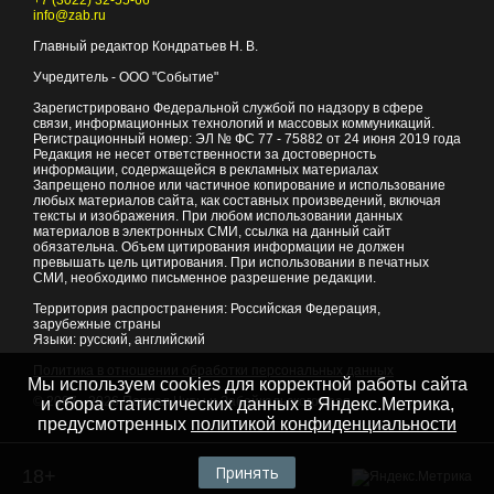
+7 (3022) 32-55-66
info@zab.ru
Главный редактор Кондратьев Н. В.
Учредитель - ООО "Событие"
Зарегистрировано Федеральной службой по надзору в сфере
связи, информационных технологий и массовых коммуникаций.
Регистрационный номер: ЭЛ № ФС 77 - 75882 от 24 июня 2019 года
Редакция не несет ответственности за достоверность
информации, содержащейся в рекламных материалах
Запрещено полное или частичное копирование и использование
любых материалов сайта, как составных произведений, включая
тексты и изображения. При любом использовании данных
материалов в электронных СМИ, ссылка на данный сайт
обязательна. Объем цитирования информации не должен
превышать цель цитирования. При использовании в печатных
СМИ, необходимо письменное разрешение редакции.
Территория распространения: Российская Федерация,
зарубежные страны
Языки: русский, английский
Политика в отношении обработки персональных данных
Мы используем cookies для корректной работы сайта
© 2007 - 2026
Портал Читы и Забайкальского края
и сбора статистических данных в Яндекс.Метрика,
предусмотренных
политикой конфиденциальности
Принять
18+