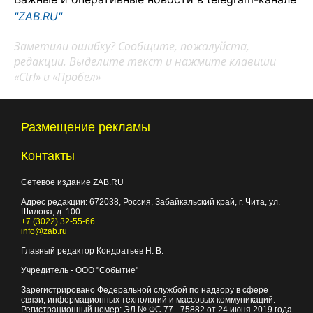
"ZAB.RU"
Заметили ошибку? Сообщите, пожалуйста,
редакции. Выделите текст и нажмите клавиши
«Ctrl» и «Пробел»
Размещение рекламы
Контакты
Сетевое издание ZAB.RU
Адрес редакции:
672038
, Россия, Забайкальский край, г.
Чита
,
ул.
Шилова, д. 100
+7 (3022) 32-55-66
info@zab.ru
Главный редактор Кондратьев Н. В.
Учредитель - ООО "Событие"
Зарегистрировано Федеральной службой по надзору в сфере
связи, информационных технологий и массовых коммуникаций.
Регистрационный номер: ЭЛ № ФС 77 - 75882 от 24 июня 2019 года