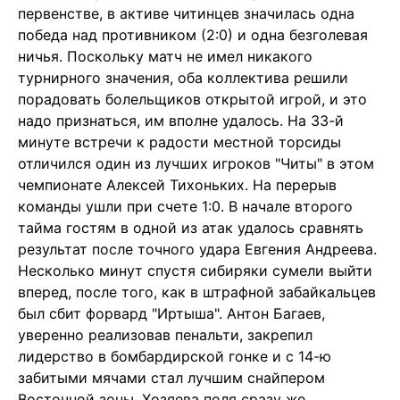
первенстве, в активе читинцев значилась одна
победа над противником (2:0) и одна безголевая
ничья. Поскольку матч не имел никакого
турнирного значения, оба коллектива решили
порадовать болельщиков открытой игрой, и это
надо признаться, им вполне удалось. На 33-й
минуте встречи к радости местной торсиды
отличился один из лучших игроков "Читы" в этом
чемпионате Алексей Тихоньких. На перерыв
команды ушли при счете 1:0. В начале второго
тайма гостям в одной из атак удалось сравнять
результат после точного удара Евгения Андреева.
Несколько минут спустя сибиряки сумели выйти
вперед, после того, как в штрафной забайкальцев
был сбит форвард "Иртыша". Антон Багаев,
уверенно реализовав пенальти, закрепил
лидерство в бомбардирской гонке и с 14-ю
забитыми мячами стал лучшим снайпером
Восточной зоны. Хозяева поля сразу же