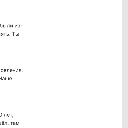
 были из-
лять. Ты
ровления.
 Наше
0 лет,
шёл, там