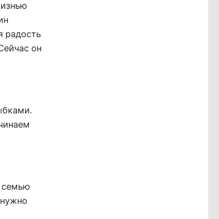
жизнью
ин
я радость
Сейчас он
ыбками.
ачинаем
и семью
о нужно