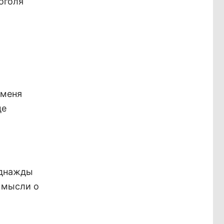
коголя
 меня
це
Однажды
о мысли о