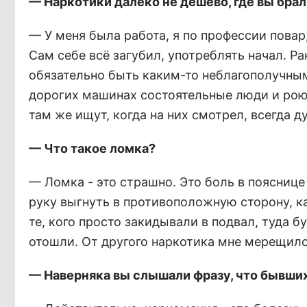
— Наркотики далеко не дёшево, где вы брал
— У меня была работа, я по профессии пова
Сам себе всё загубил, употреблять начал. Р
обязательно быть каким-то неблагополучным,
дорогих машинах состоятельные люди и роют
там же ищут, когда на них смотрел, всегда д
— Что такое ломка?
— Ломка - это страшно. Это боль в пояснице
руку выгнуть в противоположную сторону, к
те, кого просто закидывали в подвал, туда б
отошли. От другого наркотика мне мерещилос
— Наверняка вы слышали фразу, что бывших 