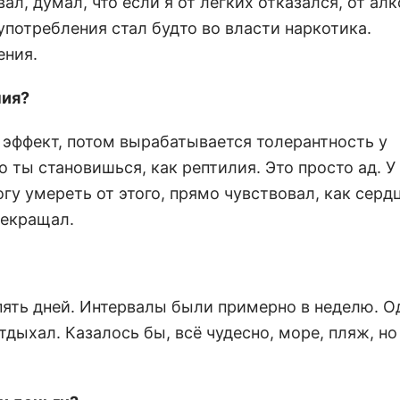
л, думал, что если я от лёгких отказался, от ал
 употребления стал будто во власти наркотика.
ения.
ния?
эффект, потом вырабатывается толерантность у
о ты становишься, как рептилия. Это просто ад. У
огу умереть от этого, прямо чувствовал, как серд
рекращал.
пять дней. Интервалы были примерно в неделю. 
отдыхал. Казалось бы, всё чудесно, море, пляж, н