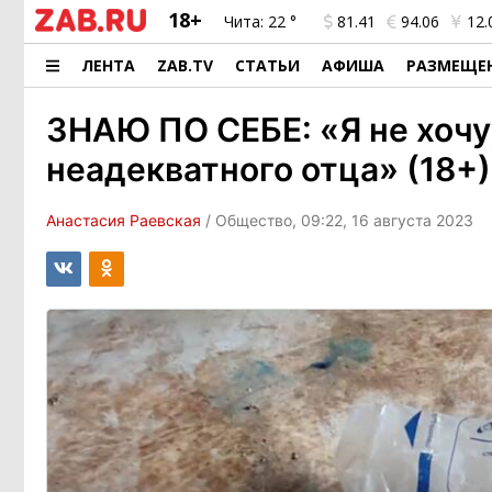
18+
Чита:
22 °
81.41
94.06
12.
ЛЕНТА
ZAB.TV
СТАТЬИ
АФИША
РАЗМЕЩЕ
ЗНАЮ ПО СЕБЕ: «Я не хочу
неадекватного отца» (18+)
Анастасия Раевская
/ Общество, 09:22, 16 августа 2023