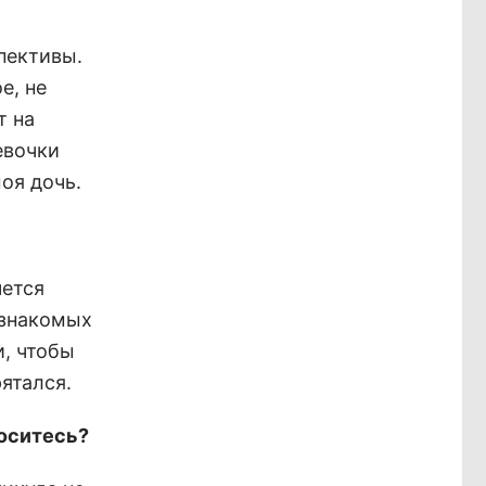
пективы.
е, не
т на
евочки
моя дочь.
чется
 знакомых
и, чтобы
ятался.
носитесь?