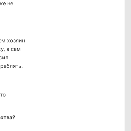
же не
тем хозяин
у, а сам
сил.
треблять.
это
дства?