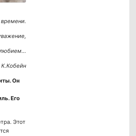
 времени.
уважение
,
олюбием...
К.Кобейн
иты. Он
ль. Его
тра. Этот
тся