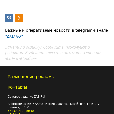
Важные и оперативные новости в telegram-канале
"ZAB.RU"
Заметили ошибку? Сообщите, пожалуйста,
редакции. Выделите текст и нажмите клавиши
«Ctrl» и «Пробел»
Размещение рекламы
Контакты
Сетевое издание ZAB.RU
Адрес редакции:
672038
, Россия, Забайкальский край, г.
Чита
,
ул.
Шилова, д. 100
+7 (3022) 32-55-66