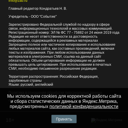
info@zab.ru
Главный редактор Кондратьев Н. В.
Учредитель - ООО "Событие"
Зарегистрировано Федеральной службой по надзору в сфере
связи, информационных технологий и массовых коммуникаций.
Регистрационный номер: ЭЛ № ФС 77 - 75882 от 24 июня 2019 года
Редакция не несет ответственности за достоверность
информации, содержащейся в рекламных материалах
Запрещено полное или частичное копирование и использование
любых материалов сайта, как составных произведений, включая
тексты и изображения. При любом использовании данных
материалов в электронных СМИ, ссылка на данный сайт
обязательна. Объем цитирования информации не должен
превышать цель цитирования. При использовании в печатных
СМИ, необходимо письменное разрешение редакции.
Территория распространения: Российская Федерация,
зарубежные страны
Языки: русский, английский
Политика в отношении обработки персональных данных
Мы используем cookies для корректной работы сайта
© 2007 - 2026
Портал Читы и Забайкальского края
и сбора статистических данных в Яндекс.Метрика,
предусмотренных
политикой конфиденциальности
Принять
18+