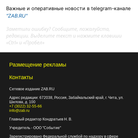
Важные и оперативные новости в telegram-канале
"ZAB.RU"
Заметили ошибку? Сообщите, пожалуйста,
редакции. Выделите текст и нажмите клавиши
«Ctrl» и «Пробел»
Размещение рекламы
Контакты
Сетевое издание ZAB.RU
Адрес редакции:
672038
, Россия, Забайкальский край, г.
Чита
,
ул.
Шилова, д. 100
+7 (3022) 32-55-66
info@zab.ru
Главный редактор Кондратьев Н. В.
Учредитель - ООО "Событие"
Зарегистрировано Федеральной службой по надзору в сфере