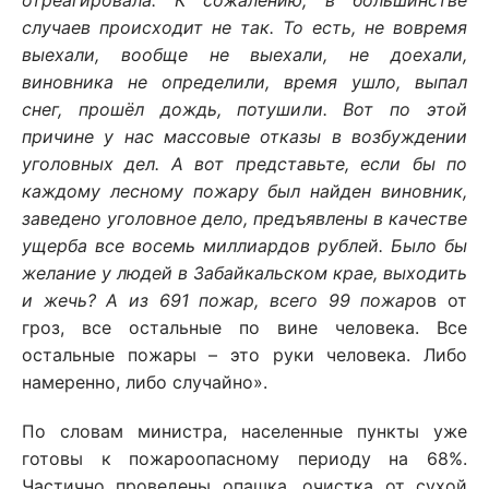
отреагировала. К сожалению, в большинстве
случаев происходит не так. То есть, не вовремя
выехали, вообще не выехали, не доехали,
виновника не определили, время ушло, выпал
снег, прошёл дождь, потушили. Вот по этой
причине у нас массовые отказы в возбуждении
уголовных дел. А вот представьте, если бы по
каждому лесному пожару был найден виновник,
заведено уголовное дело, предъявлены в качестве
ущерба все восемь миллиардов рублей. Было бы
желание у людей в Забайкальском крае, выходить
и жечь? А из 691 пожар, всего 99 пожар
ов от
гроз, все остальные по вине человека. Все
остальные пожары – это руки человека. Либо
намеренно, либо случайно».
По словам министра, населенные пункты уже
готовы к пожароопасному периоду на 68%.
Частично проведены опашка, очистка от сухой