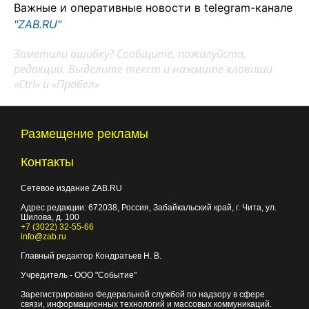
Важные и оперативные новости в telegram-канале
"ZAB.RU"
Заметили ошибку? Сообщите, пожалуйста,
редакции. Выделите текст и нажмите клавиши
«Ctrl» и «Пробел»
Размещение рекламы
Контакты
Сетевое издание ZAB.RU
Адрес редакции:
672038
, Россия, Забайкальский край, г.
Чита
,
ул.
Шилова, д. 100
+7 (3022) 32-55-66
info@zab.ru
Главный редактор Кондратьев Н. В.
Учредитель - ООО "Событие"
Зарегистрировано Федеральной службой по надзору в сфере
связи, информационных технологий и массовых коммуникаций.