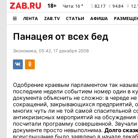
18+
Чита:
16 °
82.17
94.84
12.
ЛЕНТА
ZAB.TV
СТАТЬИ
АФИША
РАЗМЕЩЕ
Панацея от всех бед
Экономика, 05:42, 17 декабря 2008
Одобрение краевым парламентом так называ
последние недели событием номер один в ку
документа объяснить не сложно: в череде 
сокращений, закрывающихся предприятий, о
многих чуть ли не той самой спасительной 
антикризисных мероприятий на обсуждения в
посчитали программу совершенной. Звучали 
документе просто невыполнима.
Долго сказ
всеуслышание было заявлено в начале декаб