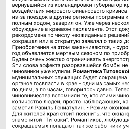
вернувшийся из командировки губернатор кр
воздействия мирового финансового кризиса
из-за поездок в другие регионы программа к
полным ходом, заверил он. Уже через неско
обсуждение в краевом парламенте. Этот док
рекордсмена по числу неожиданных решений.
сокращал или в открытую заявлял о таких д
Приобретения на этом заканчиваются, - суро
год объявляется мертвым сезоном по приоб
Будем очень жестко ограничивать энергопот
Эти слова эффекта разорвавшейся бомбы не п
чиновники уже купили.
Романтика Титовско
муниципальных служащих будет сокращена н
органов госвласти в крае - одни из самых н
по дням, а по часам, говорилось давно. Теп
чиновничества вспомнили те, кто этими чино
количество людей, просто наблюдающих, как
заметил Равиль Гениатулин. - Режим эконом
Для жителей края стоит пояснить, что окна
знаменитой "Титовки". Романтиков, любующих
сокращаемых попадают так же работники уч