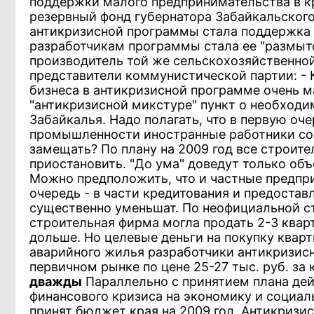
поддержки малого предпринимательства в кр
резервный фонд губернатора Забайкальского
антикризисной программы стала поддержка 
разработчикам программы стала ее "размыто
производитель той же сельскохозяйственной
представители коммунистической партии: -
бизнеса в антикризисной программе очень ма
"антикризисной микстуре" пункт о необход
Забайкалья. Надо полагать, что в первую оче
промышленности иностранные работники сос
замещать? По плану на 2009 год все строит
приостановить. "До ума" доведут только объ
Можно предположить, что и частные предпри
очередь - в части кредитования и предоста
существенно уменьшат. По неофициальной ста
строительная фирма могла продать 2-3 кварт
дольше. Но целевые деньги на покупку кварт
аварийного жилья разработчики антикризис
первичном рынке по цене 25-27 тыс. руб. за
дважды
Параллельно с принятием плана дей
финансового кризиса на экономику и социал
принят бюджет края на 2009 год. Антикризис