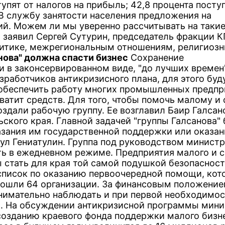
тупят от налогов на прибыль; 42,8 процента посту
 В службу занятости населения предложения на
ий. Можем ли мы уверенно рассчитывать на таки
- заявил Сергей Сутурин, председатель фракции К
литике, межрегиональным отношениям, религиоз
нова" должна спасти бизнес
Сохранение
 в законсервированном виде, "до лучших времен"
азработчиков антикризисного плана, для этого буд
 обеспечить работу многих промышленных предпр
ватит средств. Для того, чтобы помочь малому и
здали рабочую группу. Ее возглавил Баир Галсан
ского края. Главной задачей "группы Галсанова" 
азания им государственной поддержки или оказан
ул Гениатулин. Группа под руководством минист
ть в ежедневном режиме. Предприятия малого и 
 стать для края той самой подушкой безопасност
В список по оказанию первоочередной помощи, ко
вошли 64 организации. За финансовым положение
внимательно наблюдать и при первой необходимо
и. На обсуждении антикризисной программы мини
 созданию краевого фонда поддержки малого бизн