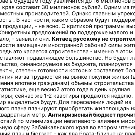
ае в будущем году увеличится до 16 миллионов р
 края составит 30 миллионов рублей. Одним из п
местных производителей. Однако главным упрек
сть". В частности, каким образом будут поддер
 продукции, - не ясно. С критикой программы вы
 Конкретных предложений по поддержке малого и 
ло, - заявили они.
Китаец русскому не строите
имости замещения иностранной рабочей силы жи
редь это касается строительства - именно в этом
тавляют подавляющее большинство. Но будет ли
ельство, финансируемое из бюджета, планируется
екты, степень готовности которых составляет бол
ятия из-за трудностей на рынке покупки жилья (
вления ипотеки гражданам) объемы строительства
тистике, еще весной этого года в день крупная
иры; сейчас же 1-2 квартиры продаются неделю, 
ир выделяться будут. Для переселения людей из
ного плана планируют приобретать жилплощадь н
 квадратный метр.
Антикризисный бюджет прочи
ствий по минимизации негативного влияния миро
ьную сферу Забайкальского края во втором чтени
ный план и бюджет - как два брата-близнеца: пла