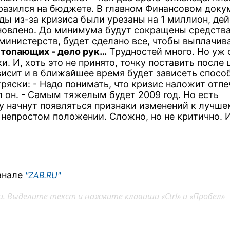
отразился на бюджете. В главном Финансовом доку
оды из-за кризиса были урезаны на 1 миллион, де
новлено. До минимума будут сокращены средств
министерств, будет сделано все, чтобы выплачив
топающих - дело рук…
Трудностей много. Но уж 
и. И, хоть это не принято, точку поставить после
ависит и в ближайшее время будет зависеть спосо
яски: - Надо понимать, что кризис наложит отпе
ил он. - Самым тяжелым будет 2009 год. Но есть
у начнут появляться признаки изменений к лучше
 непростом положении. Сложно, но не критично. И
анале
"ZAB.RU"
. Выделите текст и нажмите клавиши «Ctrl» и «Пробел»