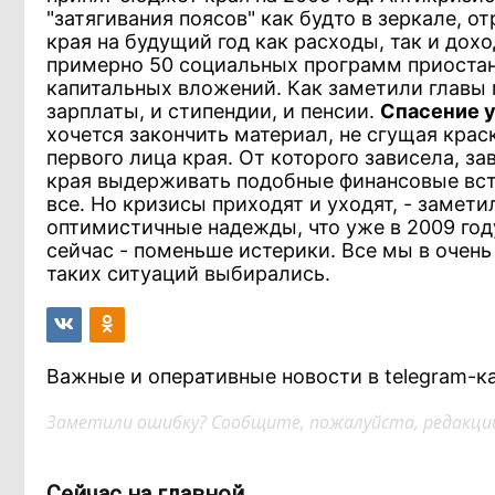
"затягивания поясов" как будто в зеркале, 
края на будущий год как расходы, так и дох
примерно 50 социальных программ приоста
капитальных вложений. Как заметили главы 
зарплаты, и стипендии, и пенсии.
Спасение у
хочется закончить материал, не сгущая краск
первого лица края. От которого зависела, з
края выдерживать подобные финансовые встр
все. Но кризисы приходят и уходят, - замет
оптимистичные надежды, что уже в 2009 год
сейчас - поменьше истерики. Все мы в очень
таких ситуаций выбирались.
Важные и оперативные новости в telegram-к
Заметили ошибку? Сообщите, пожалуйста, редакции
Сейчас на главной