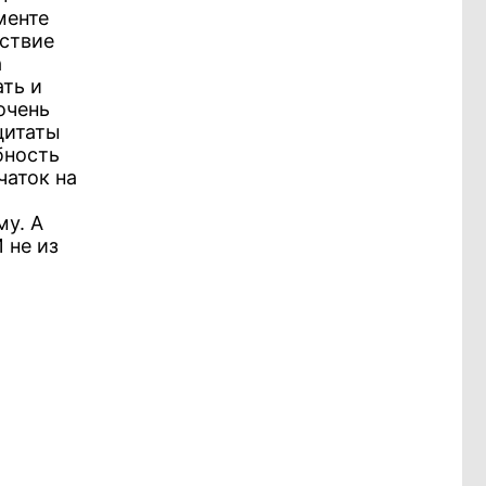
менте
йствие
а
ать и
очень
 цитаты
бность
чаток на
му. А
 не из