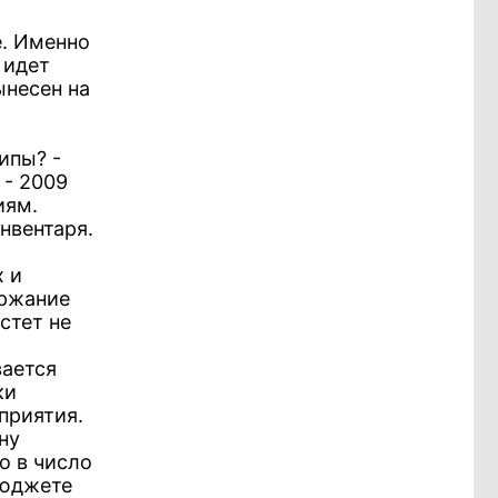
е. Именно
 идет
ынесен на
ипы? -
 - 2009
иям.
нвентаря.
х и
ержание
стет не
вается
ки
приятия.
ну
о в число
бюджете