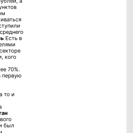
ублей, а
унктов
ом
живаться
ступили
среднего
ль
Есть в
телями
 секторе
, кого
ее 70%.
в первую
а то и
а
тан
вого
и был
н