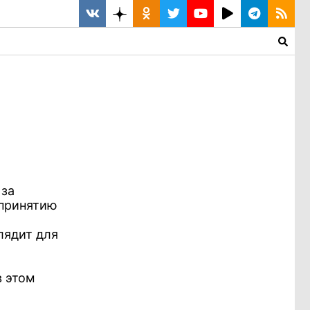
 за
 принятию
лядит для
в этом