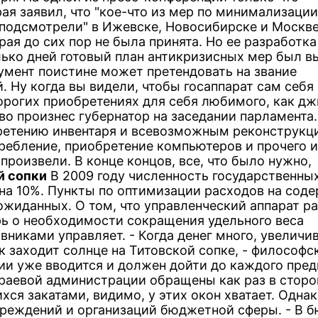
ая заявил, что "кое-что из мер по минимализации
 подсмотрели" в Ижевске, Новосибирске и Москв
рая до сих пор не была принята. Но ее разработка
лько дней готовый план антикризисных мер был в
умент поистине может претендовать на звание
 Ну когда вы видели, чтобы госаппарат сам себя
орогих приобретениях для себя любимого, как дж
во произнес губернатор на заседании парламента.
ретению инвентаря и всевозможным реконструкц
ребление, приобретение компьютеров и прочего и
роизвели. В конце концов, все, что было нужно,
й сопки
В 2009 году численность государственны
а 10%. Пункты по оптимизации расходов на сод
еожиданных. О том, что управленческий аппарат ра
ерь о необходимости сокращения удельного веса
вниками управляет. - Когда денег много, увеличи
 заходит солнце на Титовской сопке, - философс
ии уже вводится и должен дойти до каждого пред
 краевой администрации обращены как раз в сторо
ся закатами, видимо, у этих окон хватает. Однак
реждений и организаций бюджетной сферы. - В 