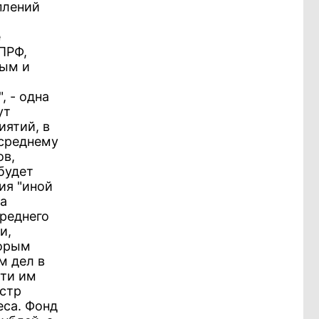
плений
е
ПРФ,
ным и
, - одна
ут
иятий, в
 среднему
ов,
будет
ия "иной
ра
среднего
и,
торым
м дел в
сти им
стр
еса. Фонд