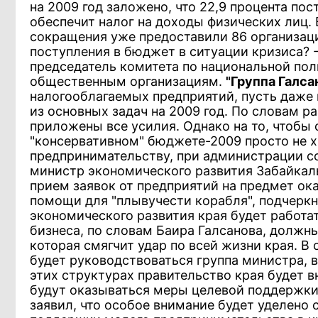
на 2009 год заложено, что 22,9 процента пос
обеспечит налог на доходы физических лиц.
сокращения уже предоставили 86 организац
поступления в бюджет в ситуации кризиса? 
председатель комитета по национальной по
общественным организациям.
"Группа Галса
налогооблагаемых предприятий, пусть даже и
из основных задач на 2009 год. По словам р
приложены все усилия. Однако на то, чтобы
"консервативном" бюджете-2009 просто не х
предпринимательству, при администрации со
министр экономического развития Забайкаль
прием заявок от предприятий на предмет ок
помощи для "плывучести корабля", подчеркн
экономического развития края будет работа
бизнеса, по словам Баира Галсанова, должны
которая смягчит удар по всей жизни края. 
будет руководствоваться группа министра, 
этих структурах правительство края будет 
будут оказываться меры целевой поддержк
заявил, что особое внимание будет уделено