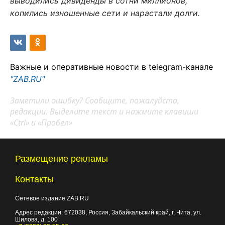
выводились дивиденды в сотни миллионов,
копились изношенные сети и нарастали долги.
Важные и оперативные новости в telegram-канале
"ZAB.RU"
Заметили ошибку? Сообщите, пожалуйста,
редакции. Выделите текст и нажмите клавиши
«Ctrl» и «Пробел»
Размещение рекламы
Контакты
Сетевое издание ZAB.RU
Адрес редакции:
672038
, Россия, Забайкальский край, г.
Чита
,
ул.
Шилова, д. 100