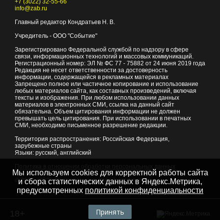
+7 (3022) 32-55-66
info@zab.ru
Главный редактор Кондратьев Н. В.
Учредитель - ООО "Событие"
Зарегистрировано Федеральной службой по надзору в сфере
связи, информационных технологий и массовых коммуникаций.
Регистрационный номер: ЭЛ № ФС 77 - 75882 от 24 июня 2019 года
Редакция не несет ответственности за достоверность
информации, содержащейся в рекламных материалах
Запрещено полное или частичное копирование и использование
любых материалов сайта, как составных произведений, включая
тексты и изображения. При любом использовании данных
материалов в электронных СМИ, ссылка на данный сайт
обязательна. Объем цитирования информации не должен
превышать цель цитирования. При использовании в печатных
СМИ, необходимо письменное разрешение редакции.
Территория распространения: Российская Федерация,
зарубежные страны
Языки: русский, английский
Политика в отношении обработки персональных данных
Мы используем cookies для корректной работы сайта
© 2007 - 2026
Портал Читы и Забайкальского края
и сбора статистических данных в Яндекс.Метрика,
предусмотренных
политикой конфиденциальности
Принять
18+