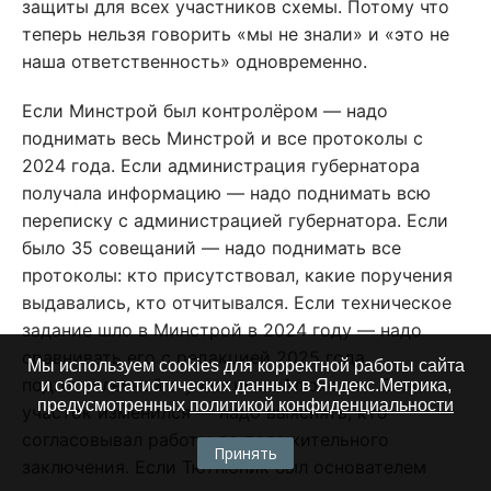
защиты для всех участников схемы. Потому что
теперь нельзя говорить «мы не знали» и «это не
наша ответственность» одновременно.
Если Минстрой был контролёром — надо
поднимать весь Минстрой и все протоколы с
2024 года. Если администрация губернатора
получала информацию — надо поднимать всю
переписку с администрацией губернатора. Если
было 35 совещаний — надо поднимать все
протоколы: кто присутствовал, какие поручения
выдавались, кто отчитывался. Если техническое
задание шло в Минстрой в 2024 году — надо
сравнивать его с редакцией 2025 года,
Мы используем cookies для корректной работы сайта
подготовленной с участием «Алюкома». Если
и сбора статистических данных в Яндекс.Метрика,
предусмотренных
политикой конфиденциальности
участок изменился — надо выяснять, кто
согласовывал работы до положительного
Принять
заключения. Если Тютнюник был основателем