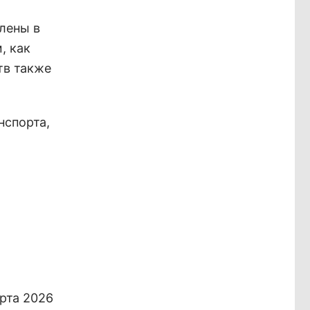
лены в
, как
тв также
нспорта,
рта 2026