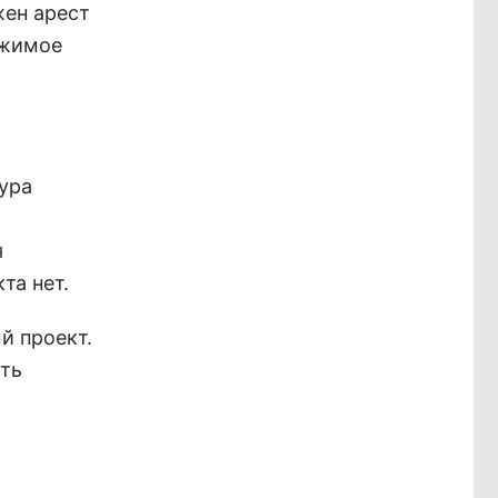
жен арест
ижимое
ура
я
та нет.
й проект.
ать