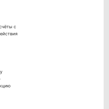
счёты с
действия
 у
о
укцию