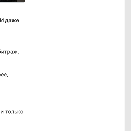
 И даже
битраж,
ее,
ли только