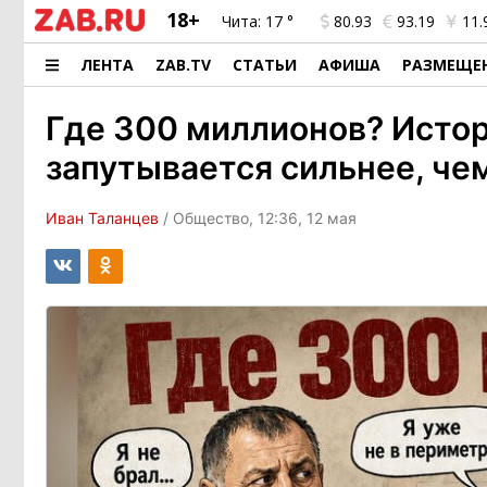
18+
Чита:
17 °
80.93
93.19
11.
ЛЕНТА
ZAB.TV
СТАТЬИ
АФИША
РАЗМЕЩЕ
Где 300 миллионов? Исто
запутывается сильнее, че
Иван Таланцев
/ Общество, 12:36, 12 мая