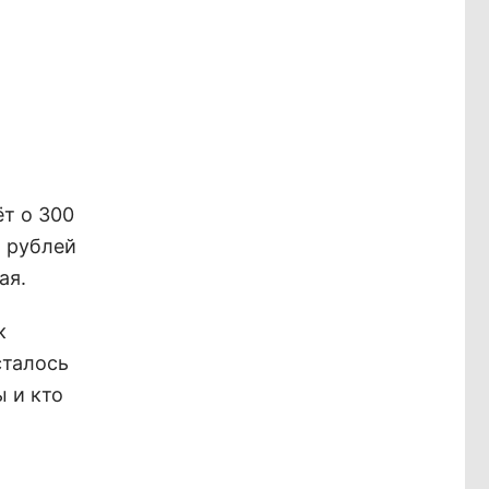
ёт о 300
а рублей
ая.
к
сталось
 и кто