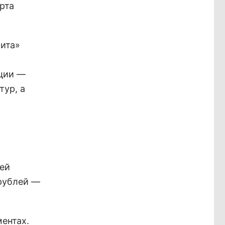
рта
Чита»
кции —
тур, а
лей
 рублей —
ентах.