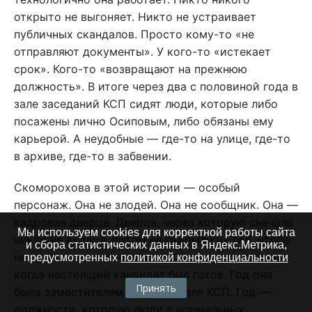
открыто не выгоняет. Никто не устраивает
публичных скандалов. Просто кому-то «не
отправляют документы». У кого-то «истекает
срок». Кого-то «возвращают на прежнюю
должность». В итоге через два с половиной года в
зале заседаний КСП сидят люди, которые либо
посажены лично Осиповым, либо обязаны ему
карьерой. А неудобные — где-то на улице, где-то
в архиве, где-то в забвении.
Скоморохова в этой истории — особый
персонаж. Она не злодей. Она не сообщник. Она —
кадровая дверца. Дверца, через которую сначала
Мы используем cookies для корректной работы сайта
никто не входил, потом её открыли на год, чтобы
и сбора статистических данных в Яндекс.Метрика,
не пустовало место, а потом аккуратно закрыли,
предусмотренных
политикой конфиденциальности
когда настоящий кандидат был готов. Год она
Принять
была заместителем председателя КСП. Год —
должности, которую люди в нормальных