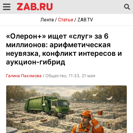
Лента
/
Статьи
/
ZAB.TV
«Олерон+» ищет «слуг» за 6
миллионов: арифметическая
неувязка, конфликт интересов и
аукцион-гибрид
Галина Пахомова
/ Общество, 11:33, 21 мая