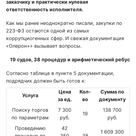
заказчику и практически нулевая
ответственность исполнителя.
Как мы ранее неоднократно писали, закупки по
223-ФЗ остаются одной из самых
коррупциогенных сфер. И свежая документация
«Олерон+» вызывает вопросы.
19 судов, 38 процедур и арифметический ребус
Согласно таблице в пункте 5 документации,
подрядчик должен быть готов к:
Цена
Кол-
Сумма по
Услуга
за ед.
во
документу
Поиску торгов
7 300
138 700
19
по параметрам
руб.
руб.
Проведению
42
1 609 300
процедур по
350
38