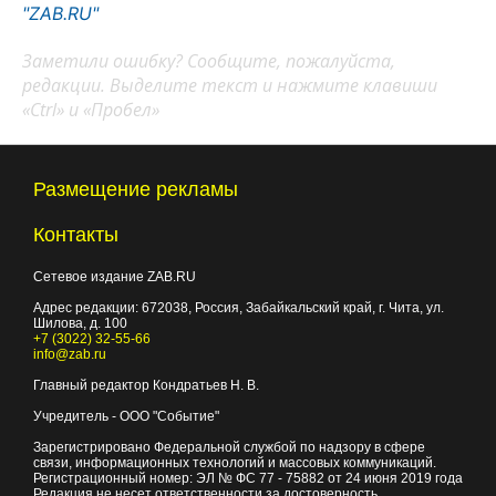
"ZAB.RU"
Заметили ошибку? Сообщите, пожалуйста,
редакции. Выделите текст и нажмите клавиши
«Ctrl» и «Пробел»
Размещение рекламы
Контакты
Сетевое издание ZAB.RU
Адрес редакции:
672038
, Россия, Забайкальский край, г.
Чита
,
ул.
Шилова, д. 100
+7 (3022) 32-55-66
info@zab.ru
Главный редактор Кондратьев Н. В.
Учредитель - ООО "Событие"
Зарегистрировано Федеральной службой по надзору в сфере
связи, информационных технологий и массовых коммуникаций.
Регистрационный номер: ЭЛ № ФС 77 - 75882 от 24 июня 2019 года
Редакция не несет ответственности за достоверность