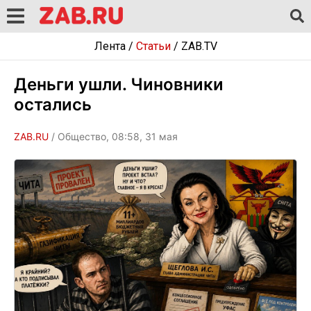
Лента
/
Статьи
/
ZAB.TV
Деньги ушли. Чиновники
остались
ZAB.RU
/ Общество, 08:58, 31 мая