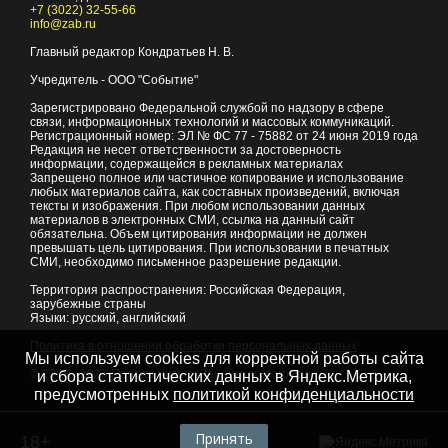
+7 (3022) 32-55-66
info@zab.ru
Главный редактор Кондратьев Н. В.
Учредитель - ООО "Событие"
Зарегистрировано Федеральной службой по надзору в сфере
связи, информационных технологий и массовых коммуникаций.
Регистрационный номер: ЭЛ № ФС 77 - 75882 от 24 июня 2019 года
Редакция не несет ответственности за достоверность
информации, содержащейся в рекламных материалах
Запрещено полное или частичное копирование и использование
любых материалов сайта, как составных произведений, включая
тексты и изображения. При любом использовании данных
материалов в электронных СМИ, ссылка на данный сайт
обязательна. Объем цитирования информации не должен
превышать цель цитирования. При использовании в печатных
СМИ, необходимо письменное разрешение редакции.
Территория распространения: Российская Федерация,
зарубежные страны
Языки: русский, английский
Политика в отношении обработки персональных данных
Мы используем cookies для корректной работы сайта
© 2007 - 2026
Портал Читы и Забайкальского края
и сбора статистических данных в Яндекс.Метрика,
предусмотренных
политикой конфиденциальности
Принять
18+