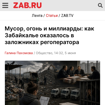
Лента
/
Статьи
/
ZAB.TV
Мусор, огонь и миллиарды: как
Забайкалье оказалось в
заложниках регоператора
Галина Пахомова
/ Общество, 14:32, 5 июня