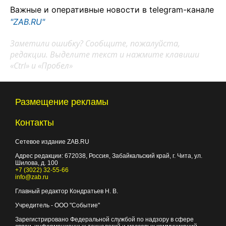
Важные и оперативные новости в telegram-канале
"ZAB.RU"
Заметили ошибку? Сообщите, пожалуйста,
редакции. Выделите текст и нажмите клавиши
«Ctrl» и «Пробел»
Размещение рекламы
Контакты
Сетевое издание ZAB.RU
Адрес редакции:
672038
, Россия, Забайкальский край, г.
Чита
,
ул.
Шилова, д. 100
+7 (3022) 32-55-66
info@zab.ru
Главный редактор Кондратьев Н. В.
Учредитель - ООО "Событие"
Зарегистрировано Федеральной службой по надзору в сфере